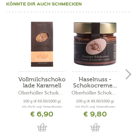
KÖNNTE DIR AUCH SCHMECKEN
Vollmilchschoko
Haselnuss -
lade Karamell
Schokocreme...
Vol
Oberhöller Schokolade
Oberhöller Schokolade
100 g
(€ 69,00/1000 g)
200 g
(€ 49,00/1000 g)
100
inkl. MwSt. zzgl. Versandkosten
inkl. MwSt. zzgl. Versandkosten
inkl. 
€ 6,90
€ 9,80