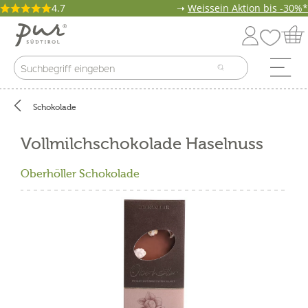
4.7
➝
Weissein Aktion bis -30%*
Schokolade
Vollmilchschokolade Haselnuss
Oberhöller Schokolade