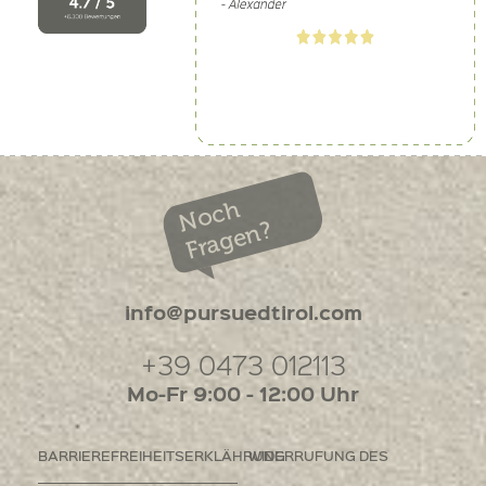
Noch
Fragen?
info@pursuedtirol.com
+39 0473 012113
Mo-Fr 9:00 - 12:00 Uhr
BARRIEREFREIHEITSERKLÄHRUNG
WIDERRUFUNG DES