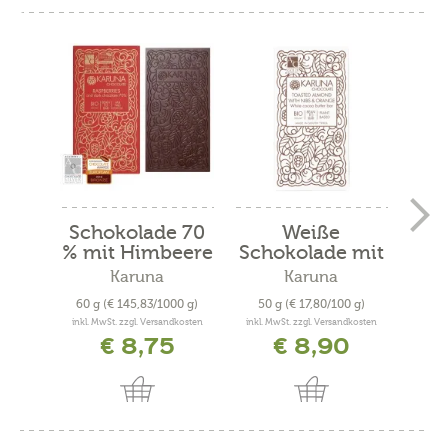
Schokolade 70
Weiße
Fei
% mit Himbeere
Schokolade mit
o
Bio
Mandeln,...
Karuna
Karuna
60 g
(€ 145,83/1000 g)
50 g
(€ 17,80/100 g)
100
inkl. MwSt. zzgl. Versandkosten
inkl. MwSt. zzgl. Versandkosten
inkl. 
€ 8,75
€ 8,90