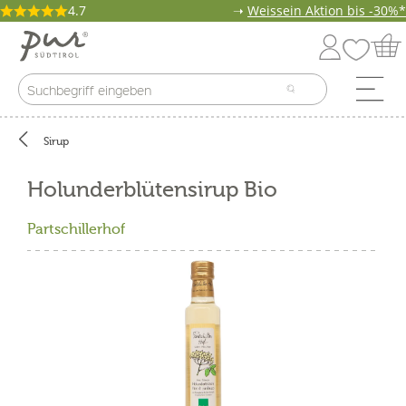
4.7
➝
Weissein Aktion bis -30%*
Sirup
Holunderblütensirup Bio
Partschillerhof