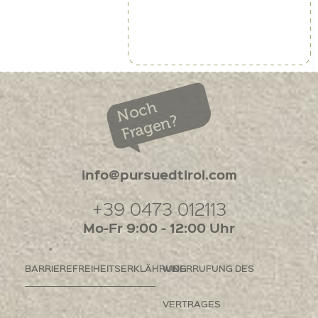
Noch
Fragen?
info@pursuedtirol.com
+39 0473 012113
Mo-Fr 9:00 - 12:00 Uhr
BARRIEREFREIHEITSERKLÄHRUNG
WIDERRUFUNG DES
VERTRAGES