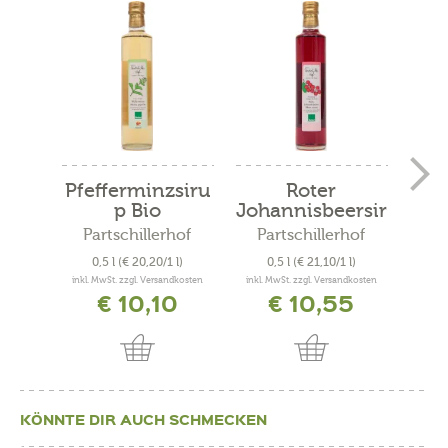
Pfefferminzsiru
Roter
Er
p Bio
Johannisbeersir
up Bio
Partschillerhof
Partschillerhof
Pa
0,5 l
(€ 20,20/1 l)
0,5 l
(€ 21,10/1 l)
0
inkl. MwSt. zzgl. Versandkosten
inkl. MwSt. zzgl. Versandkosten
inkl. 
€ 10,10
€ 10,55
KÖNNTE DIR AUCH SCHMECKEN