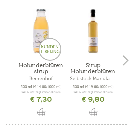
KUNDEN-
LIEBLING
Holunderblüten
Sirup
sirup
Holunderblüten
bee
Beerenhof
Seibstock Manufaktur
Pa
500 ml
(€ 14,60/1000 ml)
500 ml
(€ 19,60/1000 ml)
0
inkl. MwSt. zzgl. Versandkosten
inkl. MwSt. zzgl. Versandkosten
inkl. 
€ 7,30
€ 9,80