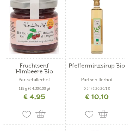
Fruchtsenf
Pfefferminzsirup Bio
Himbeere Bio
Partschillerhof
Partschillerhof
115 g
(€ 4,30/100 g)
0,5 l
(€ 20,20/1 l)
€ 4,95
€ 10,10
inkl. MwSt. zzgl. Versandkosten
inkl. MwSt. zzgl. Versandkosten