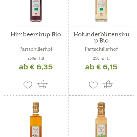
Himbeersirup Bio
Holunderblütensiru
p Bio
Partschillerhof
Partschillerhof
250ml | 1l
250ml | 1l
ab € 6,35
ab € 6,15