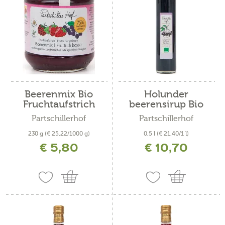
Beerenmix Bio
Holunder
Fruchtaufstrich
beerensirup Bio
Partschillerhof
Partschillerhof
230 g
(€ 25,22/1000 g)
0,5 l
(€ 21,40/1 l)
€ 5,80
€ 10,70
inkl. MwSt. zzgl. Versandkosten
inkl. MwSt. zzgl. Versandkosten