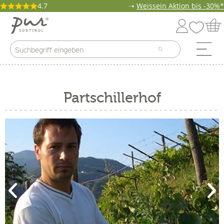
4.7
➝
Weissein Aktion bis -30%*
Partschillerhof