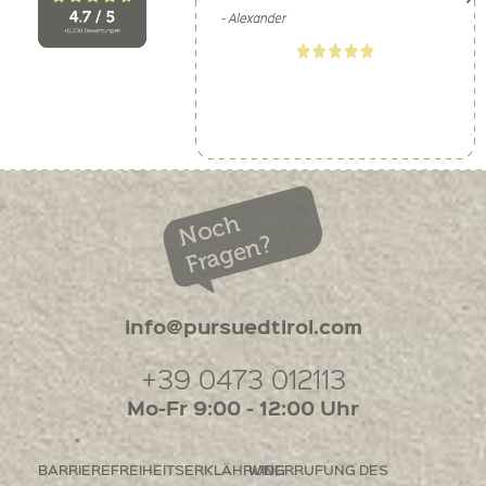
Noch
Fragen?
info@pursuedtirol.com
+39 0473 012113
Mo-Fr 9:00 - 12:00 Uhr
BARRIEREFREIHEITSERKLÄHRUNG
WIDERRUFUNG DES