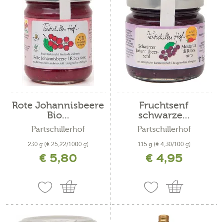
Rote Johannisbeere
Fruchtsenf
Bio...
schwarze...
Partschillerhof
Partschillerhof
230 g
(€ 25,22/1000 g)
115 g
(€ 4,30/100 g)
€ 5,80
€ 4,95
inkl. MwSt. zzgl. Versandkosten
inkl. MwSt. zzgl. Versandkosten