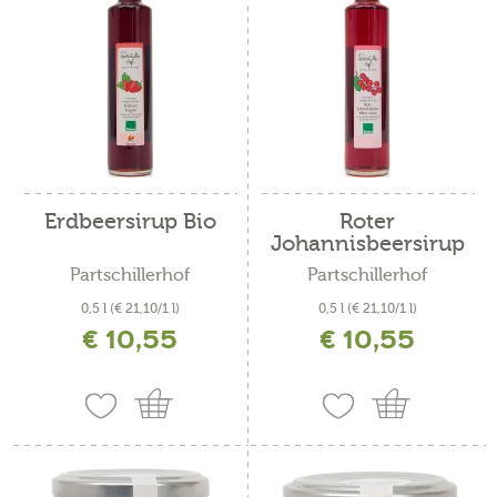
Erdbeersirup Bio
Roter
Johannisbeersirup
Bio
Partschillerhof
Partschillerhof
0,5 l
(€ 21,10/1 l)
0,5 l
(€ 21,10/1 l)
€ 10,55
€ 10,55
inkl. MwSt. zzgl. Versandkosten
inkl. MwSt. zzgl. Versandkosten