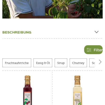
BESCHREIBUNG
Filter

Fruchtaufstriche
Essig & Öl
Sirup
Chutney
Senf & K