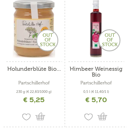
OUT
OUT
OF
OF
STOCK
STOCK
Holunderblüte Bio...
Himbeer Weinessig
Bio
Partschillerhof
Partschillerhof
230 g
(€ 22,83/1000 g)
0,5 l
(€ 11,40/1 l)
€ 5,25
€ 5,70
inkl. MwSt. zzgl. Versandkosten
inkl. MwSt. zzgl. Versandkosten