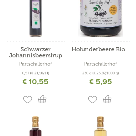
Schwarzer
Holunderbeere Bio...
Johannisbeersirup
Bio
Partschillerhof
Partschillerhof
0,5 l
(€ 21,10/1 l)
230 g
(€ 25,87/1000 g)
€ 10,55
€ 5,95
inkl. MwSt. zzgl. Versandkosten
inkl. MwSt. zzgl. Versandkosten