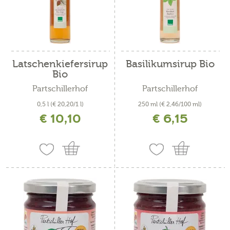
Latschenkiefersirup
Basilikumsirup Bio
Bio
Partschillerhof
Partschillerhof
0,5 l
(€ 20,20/1 l)
250 ml
(€ 2,46/100 ml)
€ 10,10
€ 6,15
inkl. MwSt. zzgl. Versandkosten
inkl. MwSt. zzgl. Versandkosten