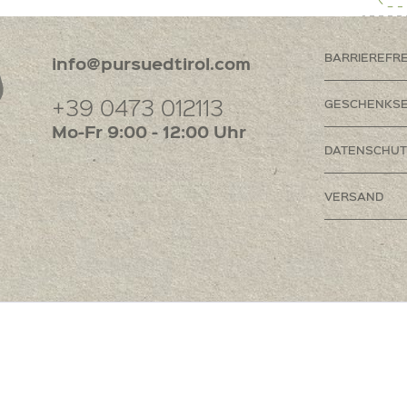
BARRIEREFR
info@pursuedtirol.com
+39 0473 012113
GESCHENKSE
Mo-Fr 9:00 - 12:00 Uhr
DATENSCHUT
VERSAND