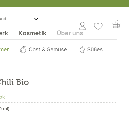
and:
erk
Kosmetik
Über uns
nline
mmer
 Angebot
Großhandel
Obst & Gemüse
Service
Süßes
Jobs
hili Bio
tik
0 ml)