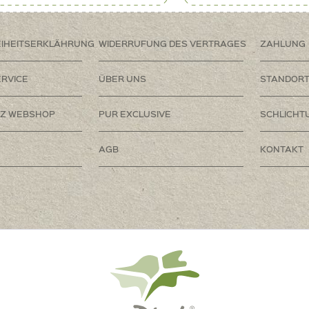
EIHEITSERKLÄHRUNG
WIDERRUFUNG DES VERTRAGES
ZAHLUNG
RVICE
ÜBER UNS
STANDOR
Z WEBSHOP
PUR EXCLUSIVE
SCHLICHT
AGB
KONTAKT