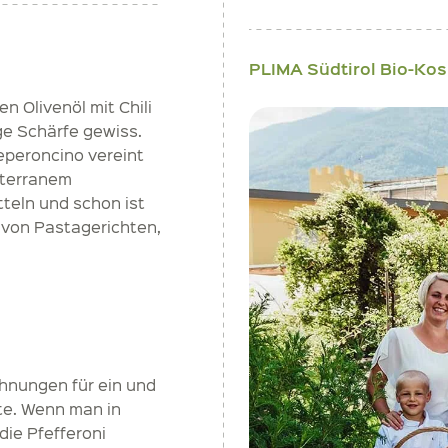
PLIMA Südtirol Bio-Ko
 Olivenöl mit Chili
ge Schärfe gewiss.
Peperoncino vereint
iterranem
teln und schon ist
 von Pastagerichten,
chnungen für ein und
ote. Wenn man in
die Pfefferoni