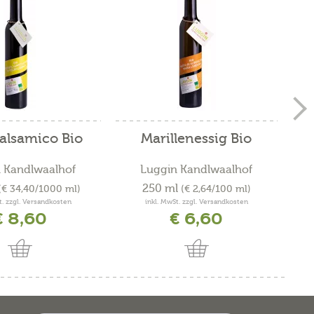
alsamico Bio
Marillenessig Bio
 Kandlwaalhof
Luggin Kandlwaalhof
250 ml
(€ 34,40/1000 ml)
(€ 2,64/100 ml)
t. zzgl. Versandkosten
inkl. MwSt. zzgl. Versandkosten
€ 8,60
€ 6,60