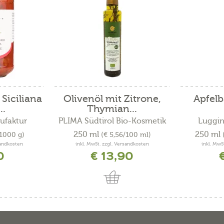
Siciliana
Olivenöl mit Zitrone,
Apfelb
..
Thymian...
ufaktur
PLIMA Südtirol Bio-Kosmetik
Luggin
250 ml
250 ml
/1000 g)
(€ 5,56/100 ml)
sandkosten
inkl. MwSt. zzgl. Versandkosten
inkl. MwS
0
€ 13,90