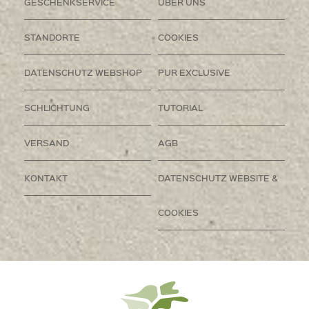
GESCHENKSERVICE
ÜBER UNS
STANDORTE
COOKIES
DATENSCHUTZ WEBSHOP
PUR EXCLUSIVE
SCHLICHTUNG
TUTORIAL
VERSAND
AGB
KONTAKT
DATENSCHUTZ WEBSITE &
COOKIES