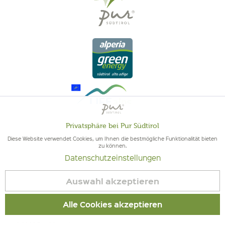
Privatsphäre bei Pur Südtirol
Aktiv
Funktionale
Diese Website verwendet Cookies, um Ihnen die bestmögliche Funktionalität bieten
zu können.
QUALITÄT AUS SÜDTIROL - SÜDTIROLER HERKUNFT & GEPRÜFTE
Datenschutzeinstellungen
Inaktiv
QUALITÄT
Marketing
Auswahl akzeptieren
Inaktiv
Tracking
Alle Cookies akzeptieren
© 2026 Pur Südtirol