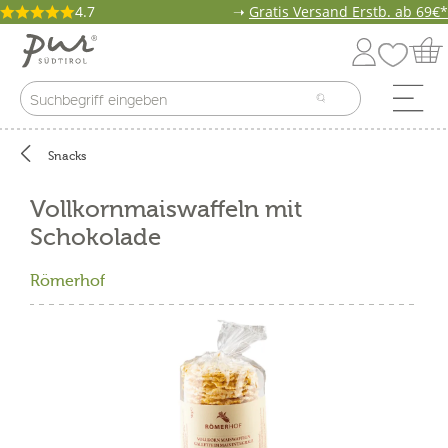
4.7
➝
Gratis Versand Erstb. ab 69€*
Snacks
Vollkornmaiswaffeln mit
Schokolade
Römerhof