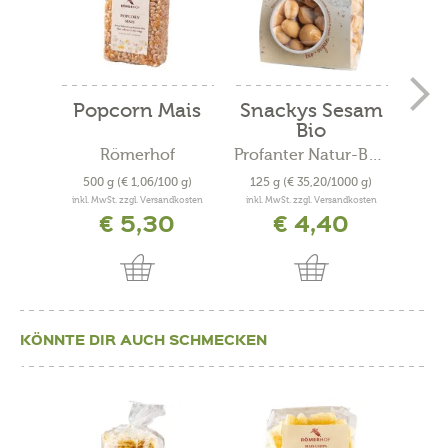
Popcorn Mais
Snackys Sesam
Din
Bio
Römerhof
Profanter Natur-Backstube
500 g
(€ 1,06/100 g)
125 g
(€ 35,20/1000 g)
50
inkl. MwSt. zzgl. Versandkosten
inkl. MwSt. zzgl. Versandkosten
inkl. 
€ 5,30
€ 4,40
KÖNNTE DIR AUCH SCHMECKEN