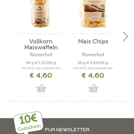
Vollkorn
Mais Chips
Tr
Maiswaffeln
Römerhof
Römerhof
90 g
(€ 5,11/100 g)
50 g
(€ 9,20/100 g)
500
inkl. MwSt. zzgl. Versandkosten
inkl. MwSt. zzgl. Versandkosten
inkl. 
€ 4,60
€ 4,60
10€
Gutschein
PUR NEWSLETTER