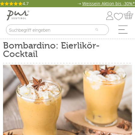
4.7
➝
Weissein Aktion bis -30%*
Bombardino: Eierlikör-
Cocktail