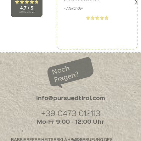
Noch
Fragen?
info@pursuedtirol.com
+39 0473 012113
Mo-Fr 9:00 - 12:00 Uhr
BARRIEREFREIHEITSERKLÄHRUNG
WIDERRUFUNG DES