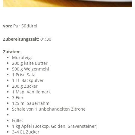
von:
Pur Südtirol
Zubereitungszeit:
01:30
Zutaten:
Mürbteig:
200 g kalte Butter
500 g Weizenmehl
1 Prise Salz
1 TL Backpulver
200 g Zucker
1 Msp. Vanillemark
3 Eier
125 ml Sauerrahm
Schale von 1 unbehandelten Zitrone
Fülle:
1 kg Äpfel (Boskop, Golden, Gravensteiner)
3–4 EL Zucker