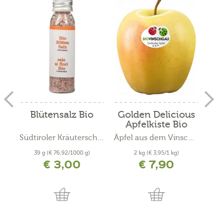
Blütensalz Bio
Golden Delicious
Apfelkiste Bio
Südtiroler Kräuterschlössl
Äpfel aus dem Vinschgau - VI.P
39 g
(€ 76,92/1000 g)
2 kg
(€ 3,95/1 kg)
€ 3,00
€ 7,90
inkl. MwSt. zzgl. Versandkosten
inkl. MwSt. zzgl. Versandkosten