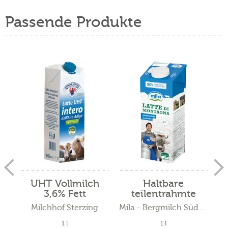
Passende Produkte
UHT Vollmilch
Haltbare
3,6% Fett
teilentrahmte
Milch
Milchhof Sterzing
Mila - Bergmilch Südtirol
1 l
1 l