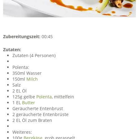
Zubereitungszeit:
00:45
Zutaten:
Zutaten (4 Personen)
Polenta:
350ml Wasser
150ml
Milch
Salz
2 EL Öl
125g gelbe
Polenta
, mittelfein
1 EL
Butter
Geräucherte Entenbrust
2 geräucherte Entenbrüste
2 EL Öl zum Braten
Weiteres:
100g
Bergkäse
, grob geraspelt