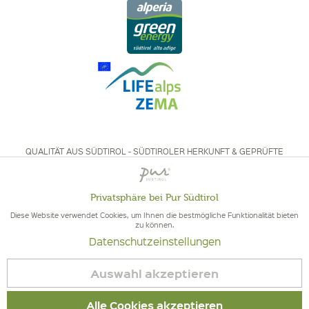
QUALITÄT AUS SÜDTIROL - SÜDTIROLER HERKUNFT & GEPRÜFTE
QUALITÄT
Privatsphäre bei Pur Südtirol
Aktiv
Funktionale
Diese Website verwendet Cookies, um Ihnen die bestmögliche Funktionalität bieten
zu können.
Datenschutzeinstellungen
Inaktiv
Marketing
© 2026 Pur Südtirol
Auswahl akzeptieren
Vertrag widerrufen
Inaktiv
Tracking
Impressum
|
Cookies
| MwSt-Nr. IT02578060218 | Bio-Zertifiziert:
Alle Cookies akzeptieren