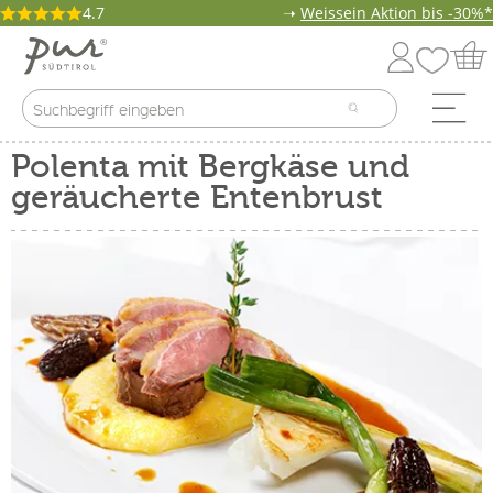
4.7
➝
Weissein Aktion bis -30%*
Polenta mit Bergkäse und
geräucherte Entenbrust