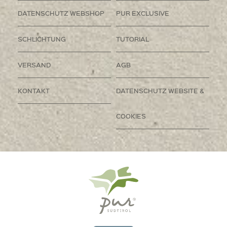
DATENSCHUTZ WEBSHOP
PUR EXCLUSIVE
SCHLICHTUNG
TUTORIAL
VERSAND
AGB
KONTAKT
DATENSCHUTZ WEBSITE &
COOKIES