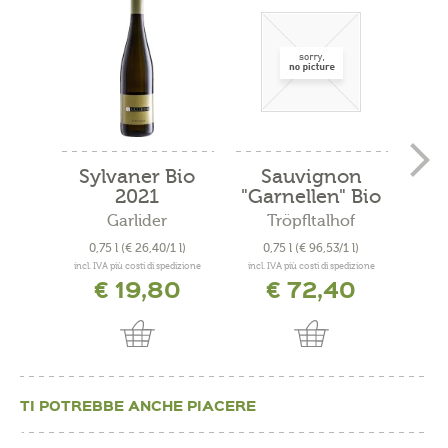
Sylvaner Bio
Sauvignon
Cu
2021
"Garnellen" Bio
"
2019
Garlider
Tröpfltalhof
A
0,75 l
(€ 26,40/1 l)
0,75 l
(€ 96,53/1 l)
0
incl. IVA più costi di spedizione
incl. IVA più costi di spedizione
incl. 
€ 19,80
€ 72,40
TI POTREBBE ANCHE PIACERE