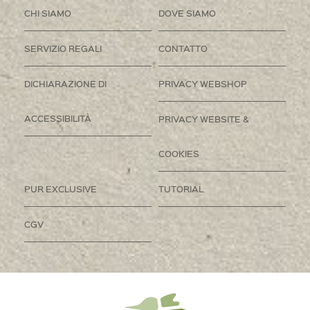
CHI SIAMO
DOVE SIAMO
SERVIZIO REGALI
CONTATTO
DICHIARAZIONE DI
PRIVACY WEBSHOP
ACCESSIBILITÀ
PRIVACY WEBSITE &
COOKIES
PUR EXCLUSIVE
TUTORIAL
CGV