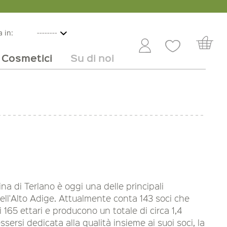
 in:
Cosmetici
Su di noi
e
lbicocche
ini in offerta
Rivenditori
Frutta e verdura
Service
Dolci
Carriera
na di Terlano è oggi una delle principali
 dell'Alto Adige. Attualmente conta 143 soci che
 165 ettari e producono un totale di circa 1,4
essersi dedicata alla qualità insieme ai suoi soci, la