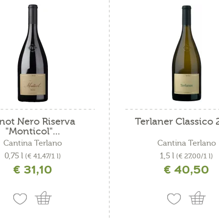
not Nero Riserva
Terlaner Classico
"Monticol"...
Cantina Terlano
Cantina Terlano
0,75 l
1,5 l
(€ 41,47/1 l)
(€ 27,00/1 l)
€ 31,10
€ 40,50
ncl. IVA più costi di spedizione
incl. IVA più costi di spedizio