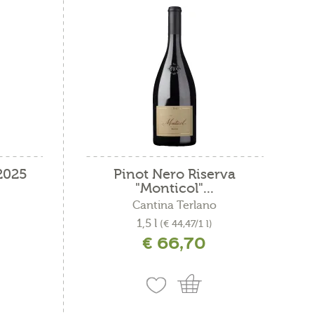
 2025
Pinot Nero Riserva
"Monticol"...
Cantina Terlano
1,5 l
(€ 44,47/1 l)
€ 66,70
ne
incl. IVA più costi di spedizione