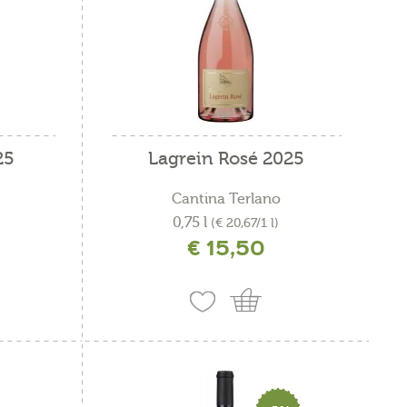
25
Lagrein Rosé 2025
Cantina Terlano
0,75 l
(€ 20,67/1 l)
€ 15,50
ne
incl. IVA più costi di spedizione