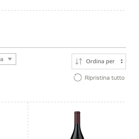
va
Ordina per
va
Ripristina tutto