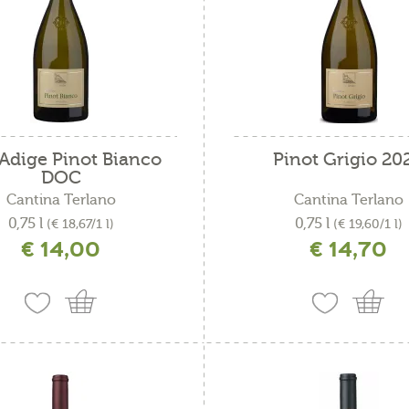
 Adige Pinot Bianco
Pinot Grigio 20
DOC
Cantina Terlano
Cantina Terlano
0,75 l
0,75 l
(€ 18,67/1 l)
(€ 19,60/1 l)
€ 14,00
€ 14,70
ncl. IVA più costi di spedizione
incl. IVA più costi di spedizio