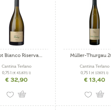
t Bianco Riserva...
Müller-Thurgau 
Cantina Terlano
Cantina Terlano
0,75 l
0,75 l
(€ 43,87/1 l)
(€ 17,87/1 l)
€ 32,90
€ 13,40
ncl. IVA più costi di spedizione
incl. IVA più costi di spedizio