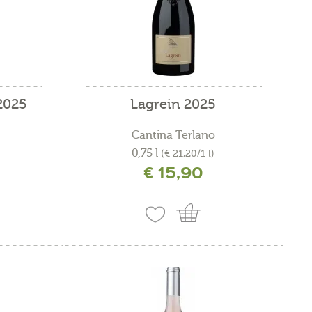
 2025
Lagrein 2025
Cantina Terlano
0,75 l
(€ 21,20/1 l)
€ 15,90
incl. IVA più costi di spedizione