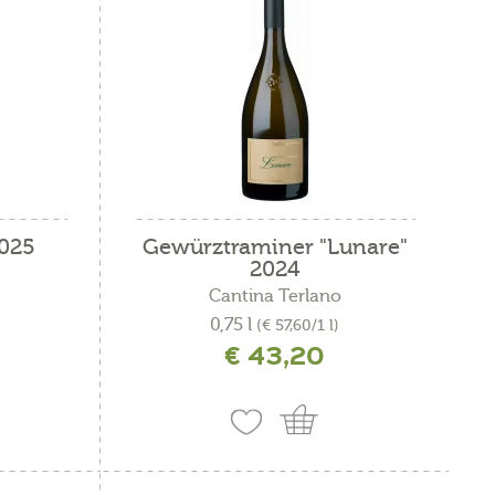
2025
Gewürztraminer "Lunare"
2024
Cantina Terlano
0,75 l
(€ 57,60/1 l)
€ 43,20
ne
incl. IVA più costi di spedizione