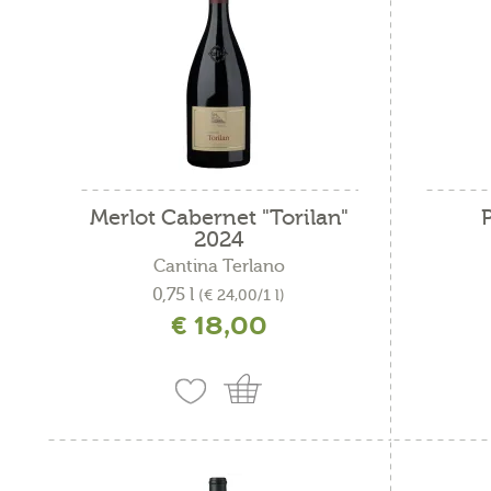
Merlot Cabernet "Torilan"
2024
Cantina Terlano
0,75 l
(€ 24,00/1 l)
€ 18,00
incl. IVA più costi di spedizione
i