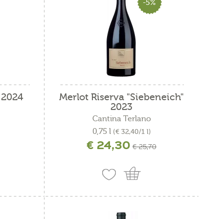
-5%
 2024
Merlot Riserva "Siebeneich"
2023
Cantina Terlano
0,75 l
(€ 32,40/1 l)
€ 24,30
ne
incl. IVA più costi di spedizione
€ 25,70