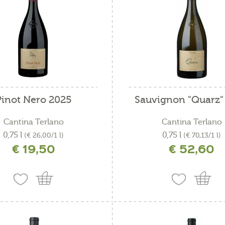
Pinot Nero 2025
Sauvignon "Quarz"
Cantina Terlano
Cantina Terlano
0,75 l
0,75 l
(€ 26,00/1 l)
(€ 70,13/1 l)
€ 19,50
€ 52,60
ncl. IVA più costi di spedizione
incl. IVA più costi di spedizio