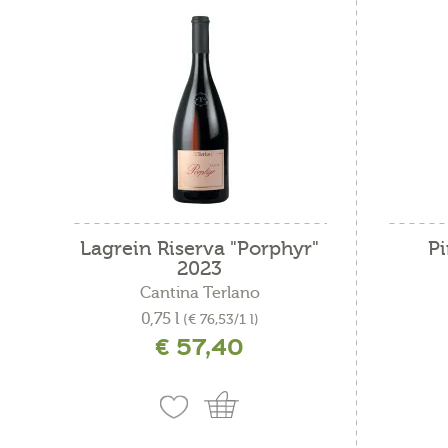
Lagrein Riserva "Porphyr"
Pi
2023
Cantina Terlano
0,75 l
(€ 76,53/1 l)
€ 57,40
incl. IVA più costi di spedizione
i