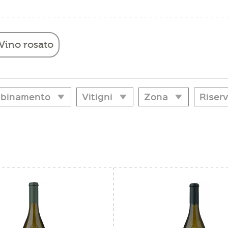
Vino rosato
binamento
Vitigni
Zona
Riser
binamento
Vitigni
Zona
Riser
ello e capra
Chardonnay
Bolzano
Si
ritif
Cuvee rossa
Oltradige
ne bianca
Cuvée weiss
Oltradige-Bassa Atesina
ina mediterranea
Gewürztraminer
Val d'Adige
maggio erborinato
Lagrein