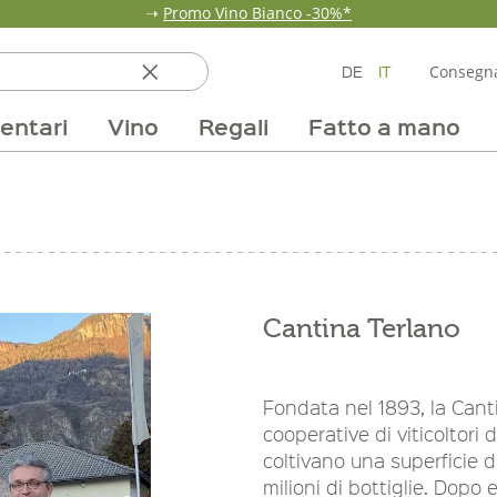
➝
Promo Vino Bianco -30%*
DE
IT
Consegna
entari
Vino
Regali
Fatto a mano
ata
ole
line
nde
fumi & fragranze
Team
Mondo delle fragole
Occasione
Borse e confezioni
Pane, pasta e cereali
Nostri mercati
Selezioni vino
Pur Exclusive Onlin
Mondo delle a
Provviste
V
Cantina Terlano
Fondata nel 1893, la Canti
cooperative di viticoltori
coltivano una superficie di
milioni di bottiglie. Dopo 