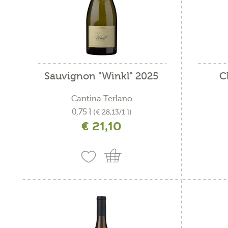
for
for
fru
Sauvignon "Winkl" 2025
C
pes
piat
Cantina Terlano
0,75 l
(€ 28,13/1 l)
pia
€ 21,10
incl. IVA più costi di spedizione
i
pia
pri
pri
ver