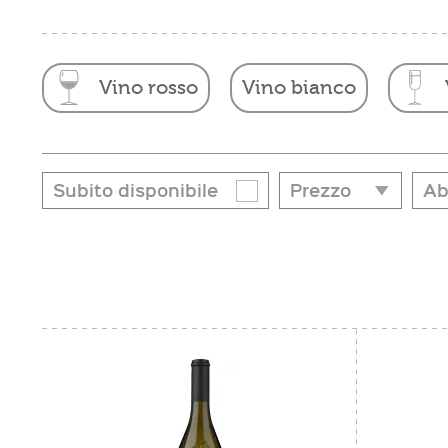
Vino rosso
Vino bianco
Subito disponibile
Prezzo
Ab
Ab
da
a
€ 13,40
€ 66,70
agn
Ape
car
cuc
for