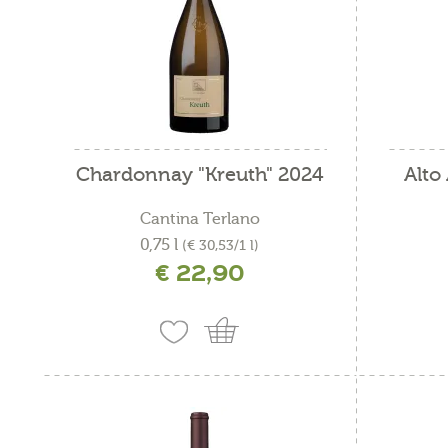
Chardonnay "Kreuth" 2024
Alto
Cantina Terlano
0,75 l
(€ 30,53/1 l)
€ 22,90
incl. IVA più costi di spedizione
i