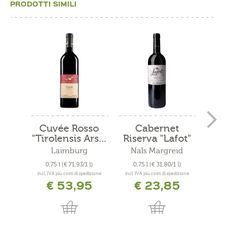
PRODOTTI SIMILI
Cuvée Rosso
Cabernet
Mer
"Tirolensis Ars...
Riserva "Lafot"
2021
Laimburg
Nals Margreid
N
0,75 l
(€ 71,93/1 l)
0,75 l
(€ 31,80/1 l)
0
incl. IVA più costi di spedizione
incl. IVA più costi di spedizione
incl. 
€ 53,95
€ 23,85