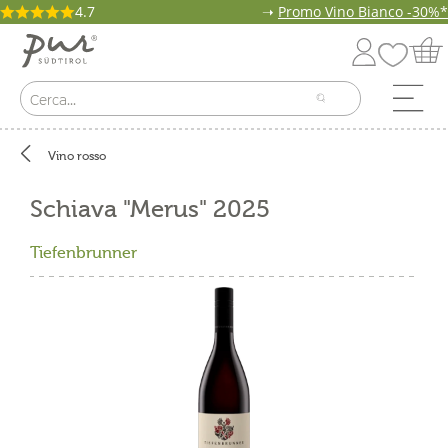
4.7
➝
Promo Vino Bianco -30%*
Vino rosso
Schiava "Merus" 2025
Tiefenbrunner