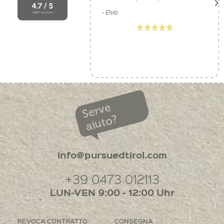
Serve
aiuto?
info@pursuedtirol.com
+39 0473 012113
LUN-VEN 9:00 - 12:00 Uhr
REVOCA CONTRATTO
CONSEGNA