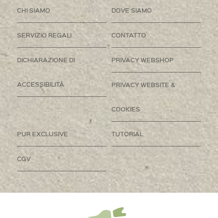
CHI SIAMO
DOVE SIAMO
SERVIZIO REGALI
CONTATTO
DICHIARAZIONE DI
PRIVACY WEBSHOP
ACCESSIBILITÀ
PRIVACY WEBSITE &
COOKIES
PUR EXCLUSIVE
TUTORIAL
CGV