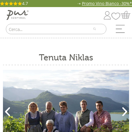
4.7
➝
Promo Vino Bianco -30%*
Tenuta Niklas