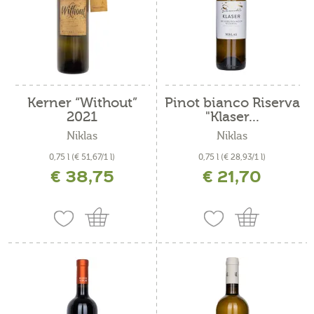
Kerner “Without”
Pinot bianco Riserva
2021
"Klaser...
Niklas
Niklas
0,75 l
(€ 51,67/1 l)
0,75 l
(€ 28,93/1 l)
€ 38,75
€ 21,70
incl. IVA più costi di spedizione
incl. IVA più costi di spedizione