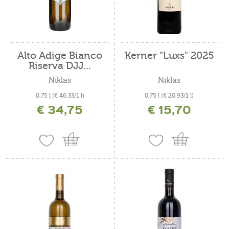
Alto Adige Bianco
Kerner "Luxs" 2025
Riserva DJJ...
Niklas
Niklas
0,75 l
(€ 46,33/1 l)
0,75 l
(€ 20,93/1 l)
€ 34,75
€ 15,70
incl. IVA più costi di spedizione
incl. IVA più costi di spedizione