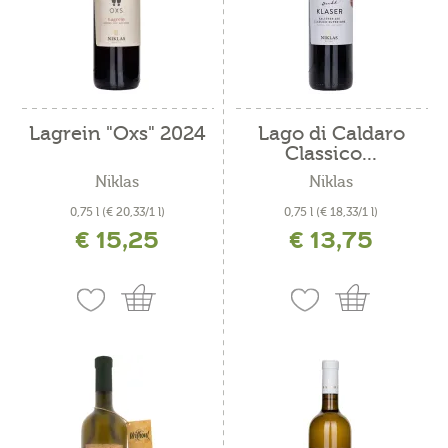
Lagrein "Oxs" 2024
Lago di Caldaro
Classico...
Niklas
Niklas
0,75 l
(€ 20,33/1 l)
0,75 l
(€ 18,33/1 l)
€ 15,25
€ 13,75
incl. IVA più costi di spedizione
incl. IVA più costi di spedizione