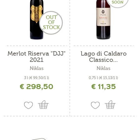
OUT
OF
STOCK
Merlot Riserva "DJJ"
Lago di Caldaro
2021
Classico...
Niklas
Niklas
3 l
(€ 99,50/1 l)
0,75 l
(€ 15,13/1 l)
€ 298,50
€ 11,35
incl. IVA più costi di spedizione
incl. IVA più costi di spedizione