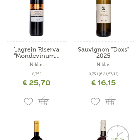
Lagrein Riserva
Sauvignon "Doxs"
“Mondevinum...
2025
Niklas
Niklas
0,75 l
0,75 l
(€ 21,53/1 l)
€ 25,70
€ 16,15
incl. IVA più costi di spedizione