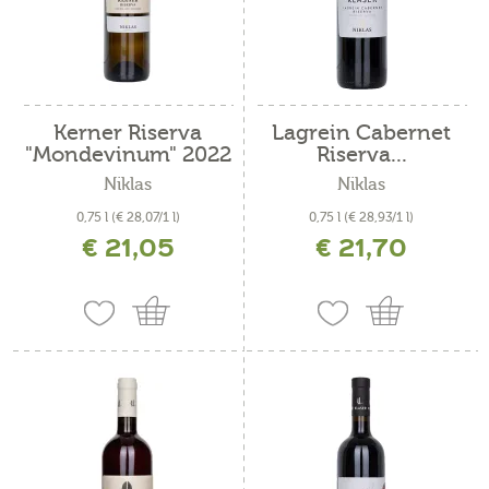
Kerner Riserva
Lagrein Cabernet
"Mondevinum" 2022
Riserva...
Niklas
Niklas
0,75 l
(€ 28,07/1 l)
0,75 l
(€ 28,93/1 l)
€ 21,05
€ 21,70
incl. IVA più costi di spedizione
incl. IVA più costi di spedizione