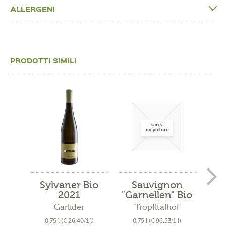
ALLERGENI
PRODOTTI SIMILI
Sylvaner Bio
Sauvignon
Cu
2021
"Garnellen" Bio
"
2019
Garlider
Tröpfltalhof
A
0,75 l
(€ 26,40/1 l)
0,75 l
(€ 96,53/1 l)
0