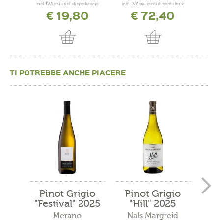
incl. IVA più costi di spedizione
incl. IVA più costi di spedizione
incl. 
€ 19,80
€ 72,40
TI POTREBBE ANCHE PIACERE
Pinot Grigio
Pinot Grigio
Pi
"Festival" 2025
"Hill" 2025
Merano
Nals Margreid