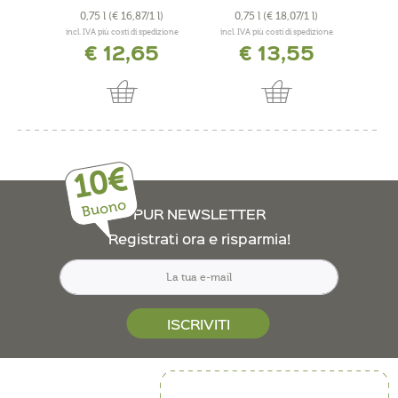
0,75 l
(€ 16,87/1 l)
0,75 l
(€ 18,07/1 l)
0
incl. IVA più costi di spedizione
incl. IVA più costi di spedizione
incl. 
€ 12,65
€ 13,55
10€
Buono
PUR NEWSLETTER
Registrati ora e risparmia!
ISCRIVITI