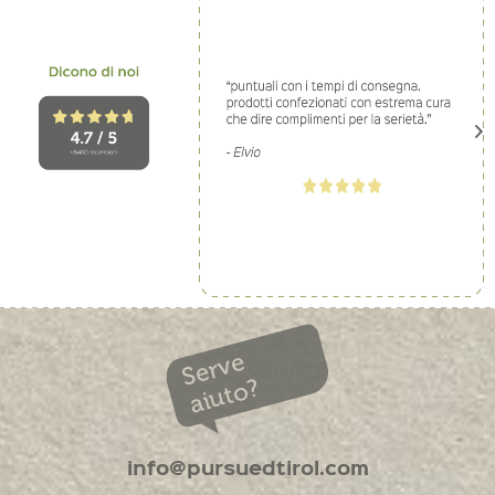
Serve
aiuto?
info@pursuedtirol.com