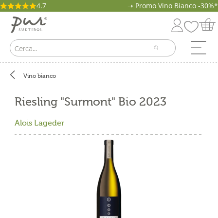
4.7
➝
Promo Vino Bianco -30%*
Vino bianco
Riesling "Surmont" Bio 2023
Alois Lageder