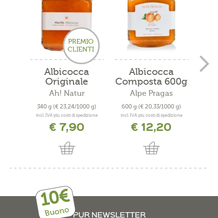
PREMIO
CLIENTI
Albicocca
Albicocca
Originale
Composta 600g
Venostana...
Ah! Natur
Alpe Pragas
340 g
(€ 23,24/1000 g)
600 g
(€ 20,33/1000 g)
110
incl. IVA più costi di spedizione
incl. IVA più costi di spedizione
incl. 
€ 7,90
€ 12,20
d
10€
Buono
PUR NEWSLETTER