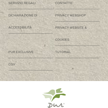
SERVIZIO REGALI
CONTATTO
DICHIARAZIONE DI
PRIVACY WEBSHOP
ACCESSIBILITÀ
PRIVACY WEBSITE &
COOKIES
PUR EXCLUSIVE
TUTORIAL
CGV