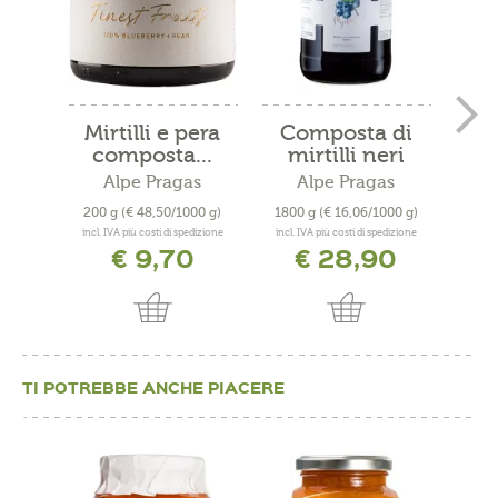
Mirtilli e pera
Composta di
composta...
mirtilli neri
Alpe Pragas
Alpe Pragas
200 g
(€ 48,50/1000 g)
1800 g
(€ 16,06/1000 g)
22
incl. IVA più costi di spedizione
incl. IVA più costi di spedizione
incl. 
€ 9,70
€ 28,90
TI POTREBBE ANCHE PIACERE