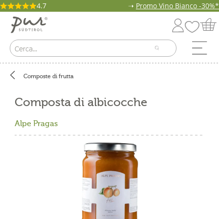
4.7
➝
Promo Vino Bianco -30%*
Composte di frutta
Composta di albicocche
Alpe Pragas