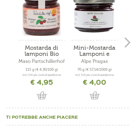
Mostarda di
Mini-Mostarda
lamponi Bio
Lamponi e
A
Aceto...
Maso Partschillerhof
Alpe Pragas
115 g
(€ 4,30/100 g)
70 g
(€ 57,14/1000 g)
160
incl. IVA più costi di spedizione
incl. IVA più costi di spedizione
incl. 
€ 4,95
€ 4,00
TI POTREBBE ANCHE PIACERE