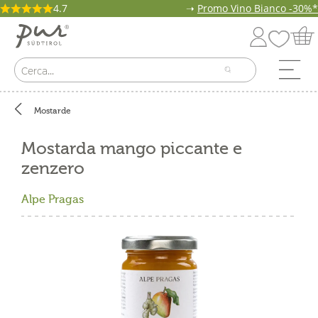
4.7
➝
Promo Vino Bianco -30%*
Mostarde
Mostarda mango piccante e
zenzero
Alpe Pragas