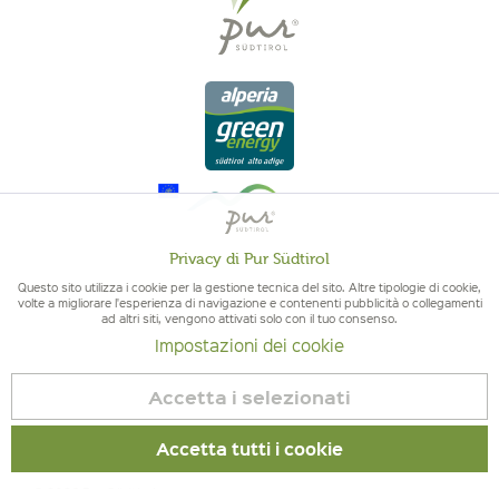
Privacy di Pur Südtirol
Attivo
Funzionali
Questo sito utilizza i cookie per la gestione tecnica del sito. Altre tipologie di cookie,
volte a migliorare l'esperienza di navigazione e contenenti pubblicità o collegamenti
ad altri siti, vengono attivati solo con il tuo consenso.
QUALITÀ DELL'ALTO ADIGE - ORIGINE ALTOATESINA E QUALITÁ
Non
Marketing
Impostazioni dei cookie
CONTROLLATA
attivo
Accetta i selezionati
Non
Tracciamento
attivo
Accetta tutti i cookie
Non
Servizio
© 2026 Pur Südtirol