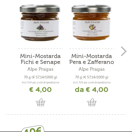
Mini-Mostarda
Mini-Mostarda
Min
Fichi e Senape
Pera e Zafferano
Alpe Pragas
Alpe Pragas
70 g
(€ 57,14/1000 g)
70 g
(€ 57,14/1000 g)
70 
incl. IVA più costi di spedizione
incl. IVA più costi di spedizione
incl. 
€ 4,00
da € 4,00