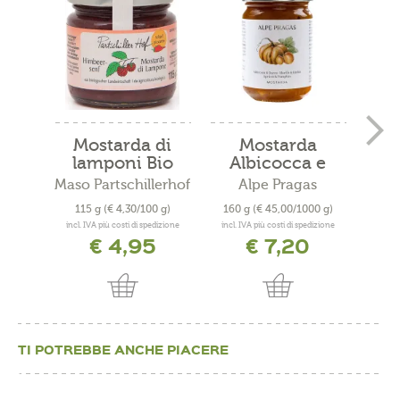
Mostarda di
Mostarda
Most
lamponi Bio
Albicocca e
Pom
Zucca
Maso Partschillerhof
Alpe Pragas
115 g
(€ 4,30/100 g)
160 g
(€ 45,00/1000 g)
160
incl. IVA più costi di spedizione
incl. IVA più costi di spedizione
incl. 
€ 4,95
€ 7,20
TI POTREBBE ANCHE PIACERE