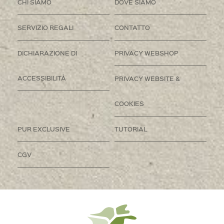
CHI SIAMO
DOVE SIAMO
SERVIZIO REGALI
CONTATTO
DICHIARAZIONE DI
PRIVACY WEBSHOP
ACCESSIBILITÀ
PRIVACY WEBSITE &
COOKIES
PUR EXCLUSIVE
TUTORIAL
CGV