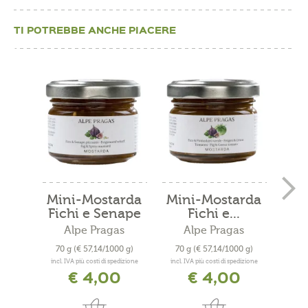
TI POTREBBE ANCHE PIACERE
Mini-Mostarda
Mini-Mostarda
Min
Fichi e Senape
Fichi e...
L
Alpe Pragas
Alpe Pragas
70 g
(€ 57,14/1000 g)
70 g
(€ 57,14/1000 g)
70 
incl. IVA più costi di spedizione
incl. IVA più costi di spedizione
incl. 
€ 4,00
€ 4,00