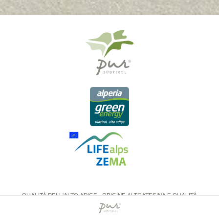
QUALITÀ DELL'ALTO ADIGE - ORIGINE ALTOATESINA E QUALITÁ
CONTROLLATA