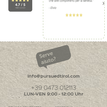
Serve
aiuto?
info@pursuedtirol.com
+39 0473 012113
LUN-VEN 9:00 - 12:00 Uhr