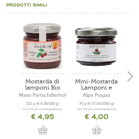
PRODOTTI SIMILI
Mostarda di
Mini-Mostarda
lamponi Bio
Lamponi e
A
Aceto...
Maso Partschillerhof
Alpe Pragas
115 g
(€ 4,30/100 g)
70 g
(€ 57,14/1000 g)
160
incl. IVA più costi di spedizione
incl. IVA più costi di spedizione
incl. 
€ 4,95
€ 4,00