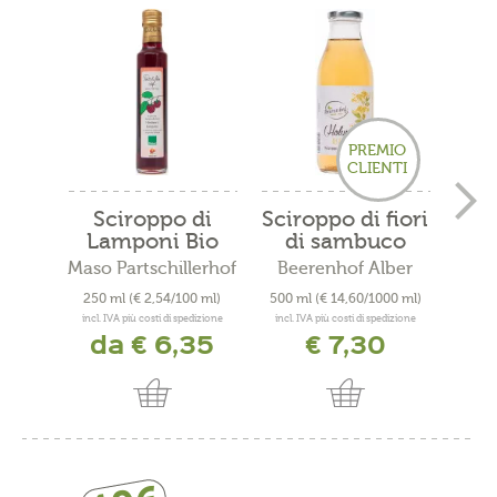
PREMIO
CLIENTI
Sciroppo di
Sciroppo di fiori
Scir
Lamponi Bio
di sambuco
ro
Maso Partschillerhof
Beerenhof Alber
JoRo
250 ml
(€ 2,54/100 ml)
500 ml
(€ 14,60/1000 ml)
0
incl. IVA più costi di spedizione
incl. IVA più costi di spedizione
incl. 
da € 6,35
€ 7,30