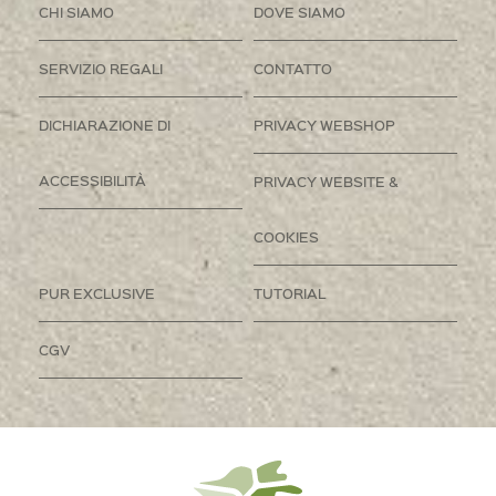
CHI SIAMO
DOVE SIAMO
SERVIZIO REGALI
CONTATTO
DICHIARAZIONE DI
PRIVACY WEBSHOP
ACCESSIBILITÀ
PRIVACY WEBSITE &
COOKIES
PUR EXCLUSIVE
TUTORIAL
CGV