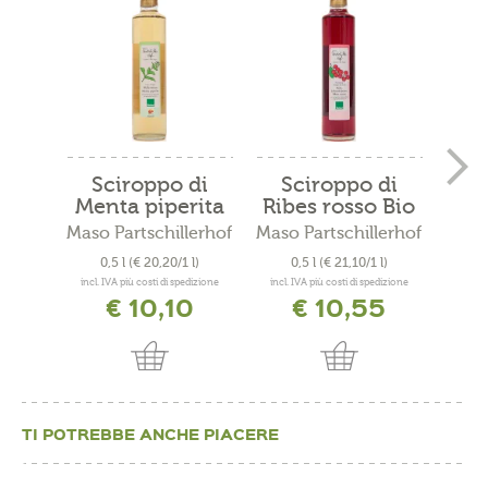
Sciroppo di
Sciroppo di
Sc
Menta piperita
Ribes rosso Bio
f
Bio
Maso Partschillerhof
Maso Partschillerhof
Maso 
0,5 l
(€ 20,20/1 l)
0,5 l
(€ 21,10/1 l)
0
incl. IVA più costi di spedizione
incl. IVA più costi di spedizione
incl. 
€ 10,10
€ 10,55
TI POTREBBE ANCHE PIACERE