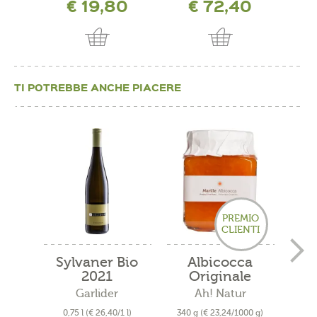
€ 19,80
€ 72,40
TI POTREBBE ANCHE PIACERE
PREMIO
CLIENTI
Sylvaner Bio
Albicocca
2021
Originale
V
Venostana...
Garlider
Ah! Natur
0,75 l
(€ 26,40/1 l)
340 g
(€ 23,24/1000 g)
0