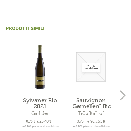
PRODOTTI SIMILI
Sylvaner Bio
Sauvignon
Cu
2021
"Garnellen" Bio
"
2019
Garlider
Tröpfltalhof
A
0,75 l
(€ 26,40/1 l)
0,75 l
(€ 96,53/1 l)
0
incl. IVA più costi di spedizione
incl. IVA più costi di spedizione
incl. 