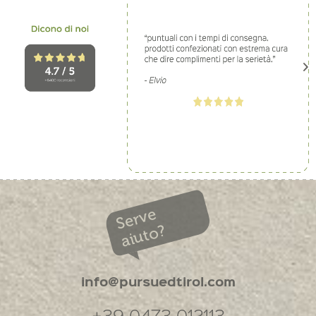
Serve
aiuto?
info@pursuedtirol.com
+39 0473 012113