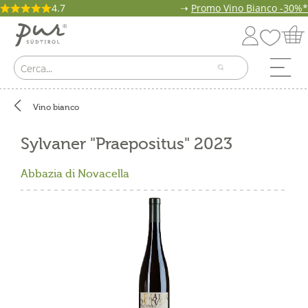
4.7
➝
Promo Vino Bianco -30%*
Vino bianco
Sylvaner "Praepositus" 2023
Abbazia di Novacella