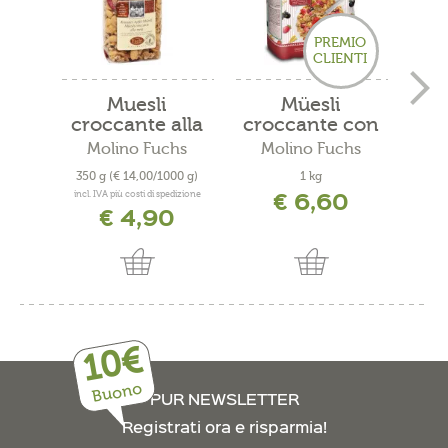
PREMIO
CLIENTI
Muesli
Müesli
Müs
croccante alla
croccante con
mela
frutti...
Molino Fuchs
Molino Fuchs
M
350 g
(€ 14,00/1000 g)
1 kg
350
€ 6,60
incl. IVA più costi di spedizione
incl. 
€ 4,90
10€
Buono
PUR NEWSLETTER
Registrati ora e risparmia!