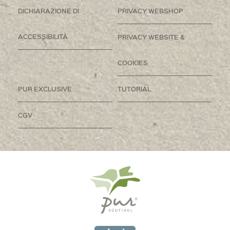
DICHIARAZIONE DI
PRIVACY WEBSHOP
ACCESSIBILITÀ
PRIVACY WEBSITE &
COOKIES
PUR EXCLUSIVE
TUTORIAL
CGV