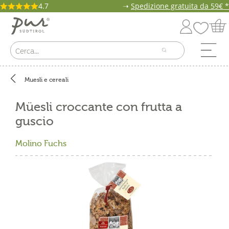
4.7
➝
Spedizione gratuita da 59€ *
Muesli e cereali
Müesli croccante con frutta a
guscio
Molino Fuchs