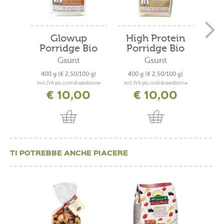
Glowup
High Protein
Fio
Porridge Bio
Porridge Bio
Gsunt
Gsunt
Mo
400 g
(€ 2,50/100 g)
400 g
(€ 2,50/100 g)
500
incl. IVA più costi di spedizione
incl. IVA più costi di spedizione
incl. 
€ 10,00
€ 10,00
TI POTREBBE ANCHE PIACERE