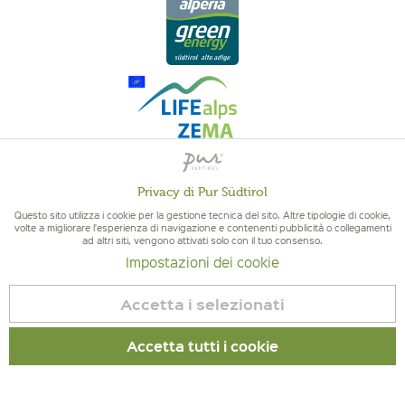
Privacy di Pur Südtirol
QUALITÀ DELL'ALTO ADIGE - ORIGINE ALTOATESINA E QUALITÁ
Attivo
Funzionali
CONTROLLATA
Questo sito utilizza i cookie per la gestione tecnica del sito. Altre tipologie di cookie,
volte a migliorare l'esperienza di navigazione e contenenti pubblicità o collegamenti
ad altri siti, vengono attivati solo con il tuo consenso.
Non
Marketing
Impostazioni dei cookie
attivo
Accetta i selezionati
Non
Tracciamento
© 2026 Pur Südtirol
attivo
Accetta tutti i cookie
Revoca contratto
Non
Servizio
Impressum
|
Cookies
| P.IVA IT02578060218 | Bio-Certificato:
attivo