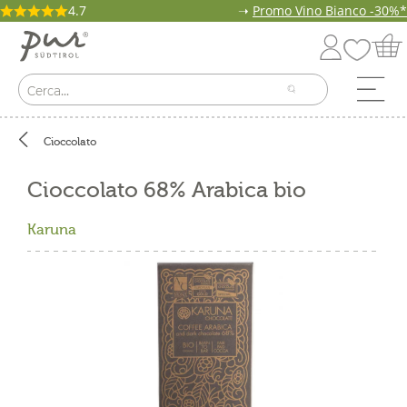
4.7
➝
Promo Vino Bianco -30%*
Cioccolato
Cioccolato 68% Arabica bio
Karuna