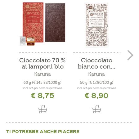
Cioccolato 70 %
Cioccolato
C
ai lamponi bio
bianco con...
fon
Karuna
Karuna
60 g
(€ 145,83/1000 g)
50 g
(€ 17,80/100 g)
100
incl. IVA più costi di spedizione
incl. IVA più costi di spedizione
incl. 
€ 8,75
€ 8,90
TI POTREBBE ANCHE PIACERE