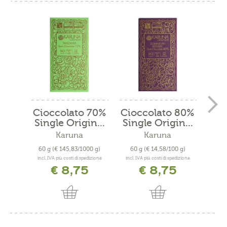
Cioccolato 70%
Cioccolato 80%
Single Origin...
Single Origin...
N
Karuna
Karuna
60 g
(€ 145,83/1000 g)
60 g
(€ 14,58/100 g)
200
incl. IVA più costi di spedizione
incl. IVA più costi di spedizione
incl. 
€ 8,75
€ 8,75