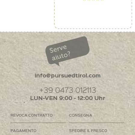
Serve
aiuto?
info@pursuedtirol.com
+39 0473 012113
LUN-VEN 9:00 - 12:00 Uhr
REVOCA CONTRATTO
CONSEGNA
PAGAMENTO
SPEDIRE IL FRESCO