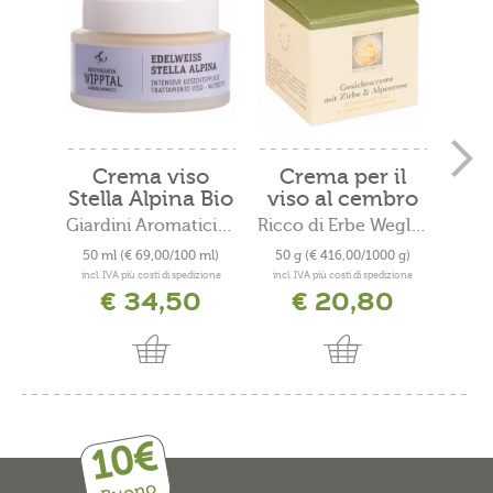
Crema viso
Crema per il
Stella Alpina Bio
viso al cembro
e...
Giardini Aromatici Wipptal
Ricco di Erbe Wegleit
TEA
50 ml
(€ 69,00/100 ml)
50 g
(€ 416,00/1000 g)
250 
incl. IVA più costi di spedizione
incl. IVA più costi di spedizione
incl. 
€ 34,50
€ 20,80
10€