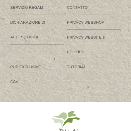
SERVIZIO REGALI
CONTATTO
DICHIARAZIONE DI
PRIVACY WEBSHOP
ACCESSIBILITÀ
PRIVACY WEBSITE &
COOKIES
PUR EXCLUSIVE
TUTORIAL
CGV