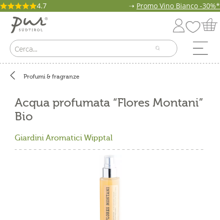
4.7
➝
Promo Vino Bianco -30%*
Profumi & fragranze
Acqua profumata “Flores Montani”
Bio
Giardini Aromatici Wipptal