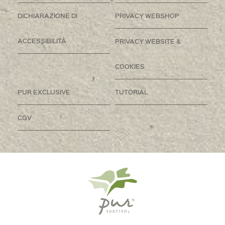
DICHIARAZIONE DI
PRIVACY WEBSHOP
ACCESSIBILITÀ
PRIVACY WEBSITE &
COOKIES
PUR EXCLUSIVE
TUTORIAL
CGV