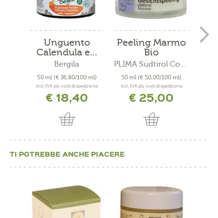
Unguento
Peeling Marmo
C
Calendula e...
Bio
ras
Bergila
PLIMA Südtirol Cosmesi Bio
50 ml
(€ 36,80/100 ml)
50 ml
(€ 50,00/100 ml)
50 
incl. IVA più costi di spedizione
incl. IVA più costi di spedizione
incl. 
€ 18,40
€ 25,00
TI POTREBBE ANCHE PIACERE