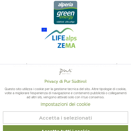
QUALITÀ DELL'ALTO ADIGE - ORIGINE ALTOATESINA E QUALITÁ
CONTROLLATA
Privacy di Pur Südtirol
Attivo
Funzionali
Questo sito utilizza i cookie per la gestione tecnica del sito. Altre tipologie di cookie,
volte a migliorare l'esperienza di navigazione e contenenti pubblicità o collegamenti
ad altri siti, vengono attivati solo con il tuo consenso.
Non
Marketing
Impostazioni dei cookie
attivo
© 2026 Pur Südtirol
Accetta i selezionati
Revoca contratto
Non
Tracciamento
attivo
Impressum
|
Cookies
| P.IVA IT02578060218 | Bio-Certificato: