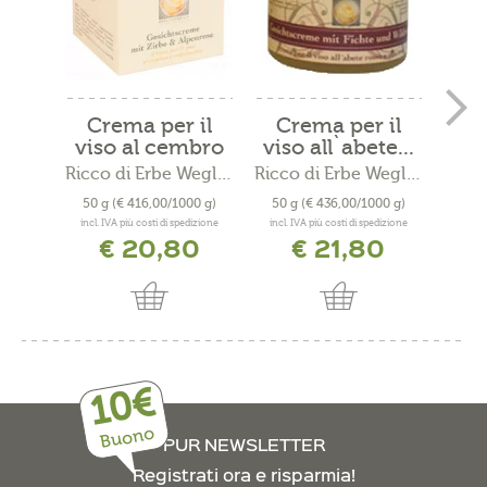
Crema per il
Crema per il
C
viso al cembro
viso all`abete...
Stel
e...
Ricco di Erbe Wegleit
Ricco di Erbe Wegleit
50 g
(€ 416,00/1000 g)
50 g
(€ 436,00/1000 g)
50 
incl. IVA più costi di spedizione
incl. IVA più costi di spedizione
incl. 
€ 20,80
€ 21,80
10€
Buono
PUR NEWSLETTER
Registrati ora e risparmia!