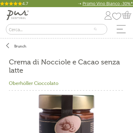
4.7
➝
Promo Vino Bianco -30%*
Brunch
Crema di Nocciole e Cacao senza
latte
Oberhöller Cioccolato