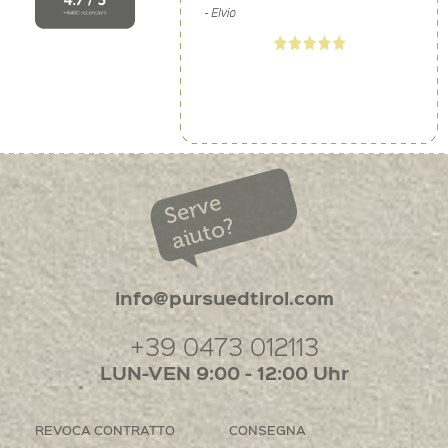
Serve
aiuto?
info@pursuedtirol.com
+39 0473 012113
LUN-VEN 9:00 - 12:00 Uhr
REVOCA CONTRATTO
CONSEGNA