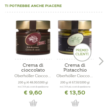
TI POTREBBE ANCHE PIACERE
PREMIO
CLIENTI
Crema di
Crema di
cioccolato
Pistacchio
Man
fondente
Oberhöller Cioccolato
Oberhöller Cioccolato
200 g
(€ 48,00/1000 g)
200 g
(€ 67,50/1000 g)
200
incl. IVA più costi di spedizione
incl. IVA più costi di spedizione
incl. 
€ 9,60
€ 13,50