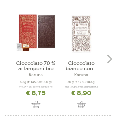
Cioccolato 70 %
Cioccolato
C
ai lamponi bio
bianco con...
fon
Karuna
Karuna
60 g
(€ 145,83/1000 g)
50 g
(€ 17,80/100 g)
100
incl. IVA più costi di spedizione
incl. IVA più costi di spedizione
incl. 
€ 8,75
€ 8,90