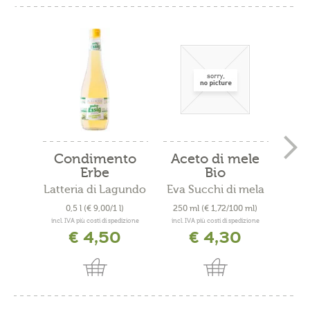
Condimento
Aceto di mele
Ac
Erbe
Bio
aromatiche al...
Latteria di Lagundo
Eva Succhi di mela
Eva 
0,5 l
(€ 9,00/1 l)
250 ml
(€ 1,72/100 ml)
0
incl. IVA più costi di spedizione
incl. IVA più costi di spedizione
incl. 
€ 4,50
€ 4,30