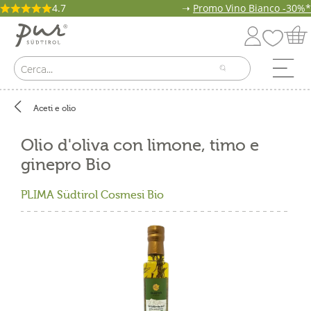
4.7
➝
Promo Vino Bianco -30%*
Aceti e olio
Olio d'oliva con limone, timo e
ginepro Bio
PLIMA Südtirol Cosmesi Bio