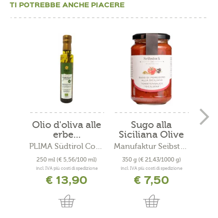
TI POTREBBE ANCHE PIACERE
Olio d'oliva alle
Sugo alla
Oli
erbe...
Siciliana Olive
pe
e...
PLIMA Südtirol Cosmesi Bio
Manufaktur Seibstock
250 ml
(€ 5,56/100 ml)
350 g
(€ 21,43/1000 g)
250
incl. IVA più costi di spedizione
incl. IVA più costi di spedizione
incl. 
€ 13,90
€ 7,50