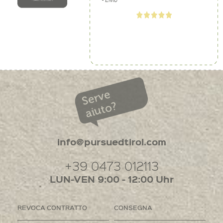
Serve
aiuto?
info@pursuedtirol.com
+39 0473 012113
LUN-VEN 9:00 - 12:00 Uhr
REVOCA CONTRATTO
CONSEGNA