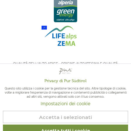
QUALITÀ DELL'ALTO ADIGE - ORIGINE ALTOATESINA E QUALITÁ
CONTROLLATA
Privacy di Pur Südtirol
Attivo
Funzionali
Questo sito utilizza i cookie per la gestione tecnica del sito. Altre tipologie di cookie,
volte a migliorare l'esperienza di navigazione e contenenti pubblicità o collegamenti
ad altri siti, vengono attivati solo con il tuo consenso.
Non
Marketing
Impostazioni dei cookie
© 2026 Pur Südtirol
attivo
Revoca contratto
Accetta i selezionati
Non
Tracciamento
Impressum
|
Cookies
| P.IVA IT02578060218 | Bio-Certificato:
attivo
Accetta tutti i cookie