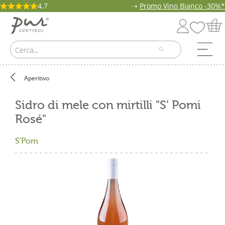
4.7
➝
Promo Vino Bianco -30%*
Aperitivo
Sidro di mele con mirtilli "S' Pomi
Rosé"
S'Pom