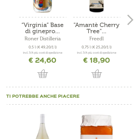
“Virginia” Base
"Amantè Cherry
Sp
di ginepro...
Tree"...
A
Roner Distilleria
Freedl
0,5 l
(€ 49,20/1 l)
0,75 l
(€ 25,20/1 l)
0,
incl. IVA più costi di spedizione
incl. IVA più costi di spedizione
incl. 
€ 24,60
€ 18,90
TI POTREBBE ANCHE PIACERE