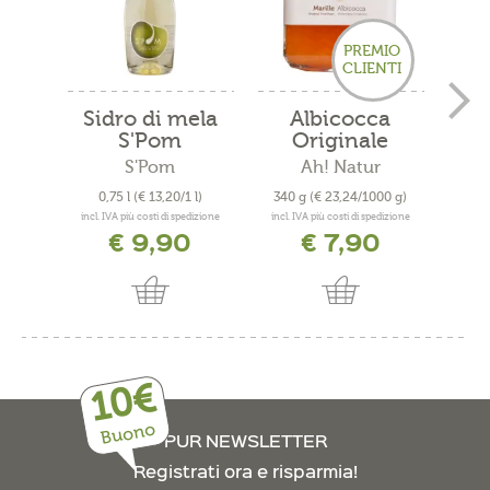
PREMIO
CLIENTI
Sidro di mela
Albicocca
Scir
S'Pom
Originale
ro
Venostana...
S'Pom
Ah! Natur
JoRo
0,75 l
(€ 13,20/1 l)
340 g
(€ 23,24/1000 g)
0
incl. IVA più costi di spedizione
incl. IVA più costi di spedizione
incl. 
€ 9,90
€ 7,90
10€
Buono
PUR NEWSLETTER
Registrati ora e risparmia!