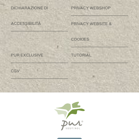
DICHIARAZIONE DI
PRIVACY WEBSHOP
ACCESSIBILITÀ
PRIVACY WEBSITE &
COOKIES
PUR EXCLUSIVE
TUTORIAL
CGV