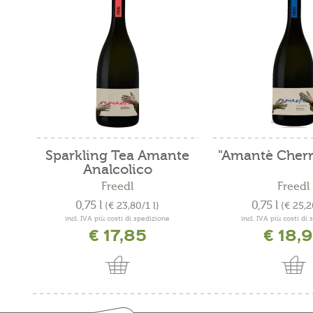
Sparkling Tea Amante
"Amantè Cherry
Analcolico
Freedl
Freedl
0,75 l
0,75 l
(€ 23,80/1 l)
(€ 25,2
incl. IVA più costi di spedizione
incl. IVA più costi di
€ 17,85
€ 18,