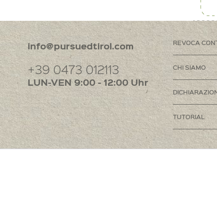
REVOCA CON
info@pursuedtirol.com
+39 0473 012113
CHI SIAMO
LUN-VEN 9:00 - 12:00 Uhr
DICHIARAZION
TUTORIAL