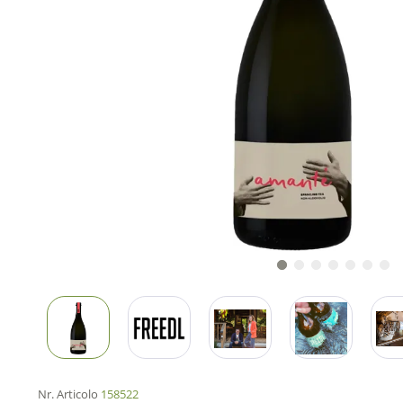
Nr. Articolo
158522