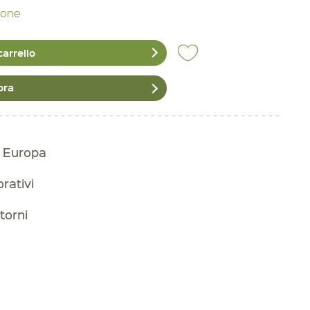
zione
carrello
ora
n Europa
orativi
torni