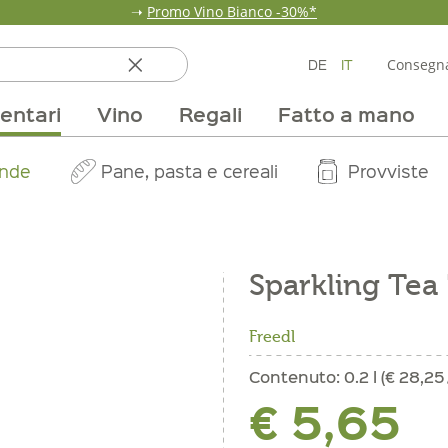
➝
Promo Vino Bianco -30%*
DE
IT
Consegna
entari
Vino
Regali
Fatto a mano
ata
ole
line
nde
fumi & fragranze
Team
Mondo delle fragole
Occasione
Borse e confezioni
Pane, pasta e cereali
Nostri mercati
Selezioni vino
Pur Exclusive Onlin
Mondo delle a
Provviste
V
Sparkling Tea
Freedl
Contenuto:
0.2 l (€ 28,25 /
€ 5,65