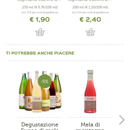
250 ml
(€ 0,76/100 ml)
200 ml
(€ 1,20/100 ml)
200
incl. IVA più costi di spedizione
incl. IVA più costi di spedizione
incl. 
€ 1,90
€ 2,40
TI POTREBBE ANCHE PIACERE
-5%
Degustazione
Mela di