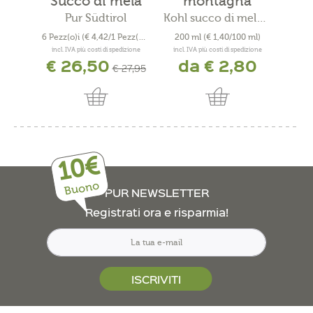
Succo di mela
montagna
mo
Rouge
Pur Südtirol
Kohl succo di mela di montagna
6 Pezz(o)i
(€ 4,42/1 Pezz(o)i)
200 ml
(€ 1,40/100 ml)
200
incl. IVA più costi di spedizione
incl. IVA più costi di spedizione
incl. 
€ 26,50
da € 2,80
d
€ 27,95
10€
Buono
PUR NEWSLETTER
Registrati ora e risparmia!
ISCRIVITI