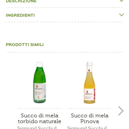
DESCRIZIONE
INGREDIENTI
PRODOTTI SIMILI
Succo di mela
Succo di mela
Succ
torbido naturale
Pinova
mo
Sigmund Succhi di mela -...
Sigmund Succhi di mela -...