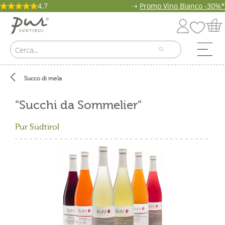
4.7
➝
Promo Vino Bianco -30%*
Succo di mela
"Succhi da Sommelier"
Pur Südtirol