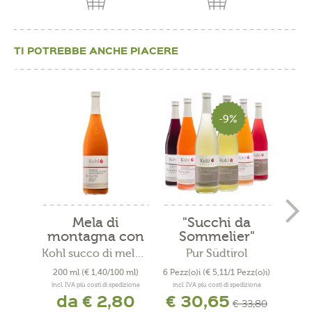
TI POTREBBE ANCHE PIACERE
-9%
Mela di
"Succhi da
montagna con
Sommelier"
Albicocche
Kohl succo di mela di montagna
Pur Südtirol
200 ml
(€ 1,40/100 ml)
6 Pezz(o)i
(€ 5,11/1 Pezz(o)i)
200
incl. IVA più costi di spedizione
incl. IVA più costi di spedizione
incl. 
da € 2,80
€ 30,65
d
€ 33,80