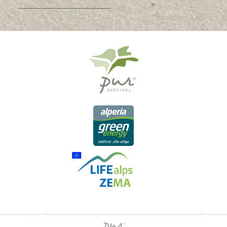
QUALITÀ DELL'ALTO ADIGE - ORIGINE ALTOATESINA E QUALITÁ