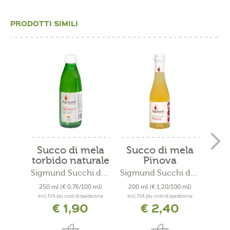
PRODOTTI SIMILI
Succo di mela
Succo di mela
Succ
torbido naturale
Pinova
mo
Sigmund Succhi di mela -...
Sigmund Succhi di mela -...
250 ml
(€ 0,76/100 ml)
200 ml
(€ 1,20/100 ml)
200
incl. IVA più costi di spedizione
incl. IVA più costi di spedizione
incl. 
€ 1,90
€ 2,40