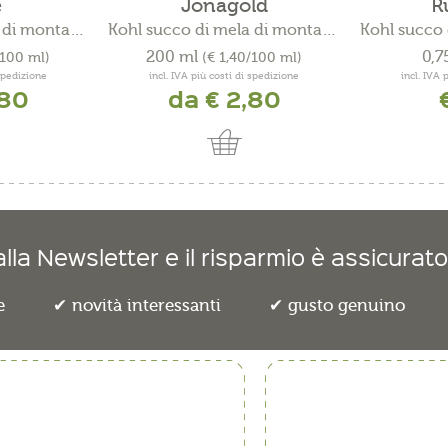
e
Jonagold
R
Kohl succo di mela di montagna
Kohl succo di mela di montagna
200 ml
0,7
/100 ml)
(€ 1,40/100 ml)
 spedizione
incl. IVA più costi di spedizione
incl. IVA 
,80
da € 2,80
lla Newsletter e il risparmio è assicurato
e
novità interessanti
gusto genuino