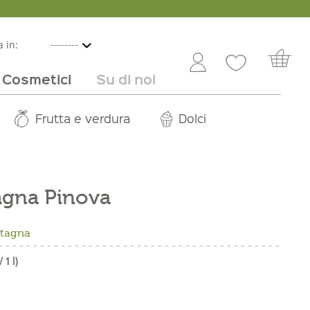
 in:
Cosmetici
Su di noi
e
lbicocche
ini in offerta
Rivenditori
Frutta e verdura
Service
Dolci
Carriera
agna Pinova
ntagna
 1 l)