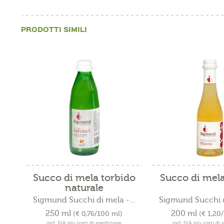
PRODOTTI SIMILI
Succo di mela torbido
Succo di mel
naturale
Sigmund Succhi di mela -...
Sigmund Succhi di
250 ml
200 ml
(€ 0,76/100 ml)
(€ 1,20
incl. IVA più costi di spedizione
incl. IVA più costi di