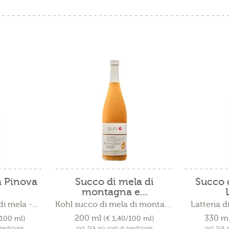
a Pinova
Succo di mela di
Succo 
montagna e...
 mela -...
Kohl succo di mela di montagna
Latteria d
200 ml
330 m
/100 ml)
(€ 1,40/100 ml)
 spedizione
incl. IVA più costi di spedizione
incl. IVA 