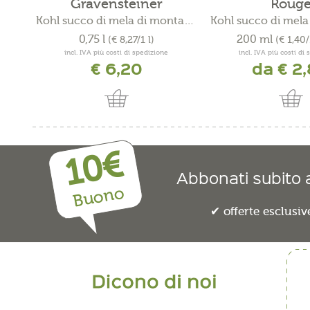
Gravensteiner
Roug
Kohl succo di mela di montagna
0,75 l
200 ml
(€ 8,27/1 l)
(€ 1,40
incl. IVA più costi di spedizione
incl. IVA più costi di
€ 6,20
da € 2
10€
Abbonati subito a
Buono
offerte esclusiv