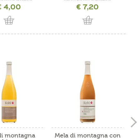
€ 4,00
€ 7,20
di montagna
Mela di montagna con
Me