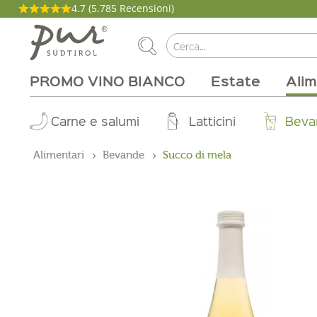
4.7
(5.785 Recensioni)
PROMO VINO BIANCO
Estate
Alim
La nostra filosofia
Aperitivo
Carne e salumi
Tipi di vino
Pacchetti
Cucina
Salute e bellezza
Casa
Brunch
Abo Box
Vitigni
Magazine
Latticini
Tinture
Cirmolo
Per la grigli
Produttori
Zone vinic
Buono on
Beva
Pro
Alimentari
Bevande
Succo di mela