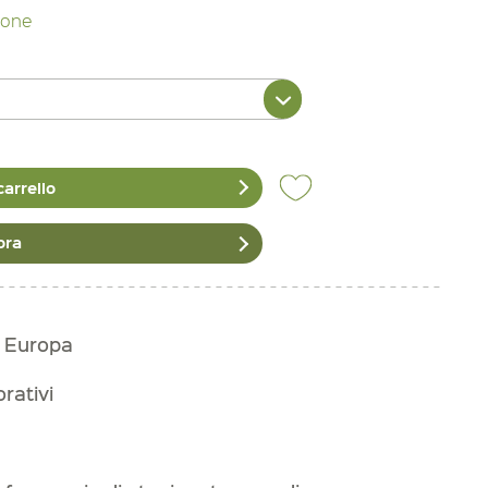
zione
carrello
ora
n Europa
orativi