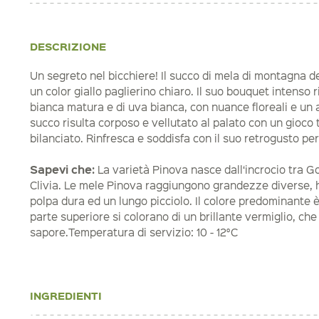
DESCRIZIONE
Un segreto nel bicchiere! Il succo di mela di montagna d
un color giallo paglierino chiaro. Il suo bouquet intenso 
bianca matura e di uva bianca, con nuance floreali e un a
succo risulta corposo e vellutato al palato con un gioco t
bilanciato. Rinfresca e soddisfa con il suo retrogusto pe
Sapevi che:
La varietà Pinova nasce dall‘incrocio tra G
Clivia. Le mele Pinova raggiungono grandezze diverse, 
polpa dura ed un lungo picciolo. Il colore predominante è 
parte superiore si colorano di un brillante vermiglio, ch
sapore.Temperatura di servizio: 10 - 12°C
INGREDIENTI