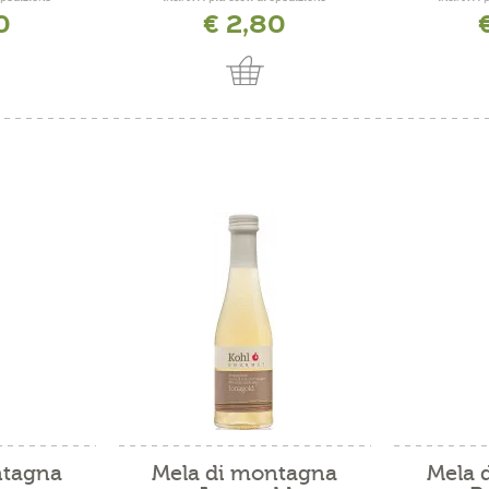
0
€ 2,80
ntagna
Mela di montagna
Mela 