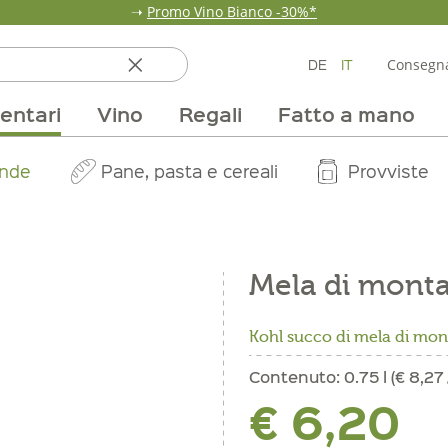
➝
Promo Vino Bianco -30%*
DE
IT
Consegna
entari
Vino
Regali
Fatto a mano
ata
ole
line
nde
fumi & fragranze
Team
Mondo delle fragole
Occasione
Borse e confezioni
Pane, pasta e cereali
Nostri mercati
Selezioni vino
Pur Exclusive Onlin
Mondo delle a
Provviste
V
Mela di mont
Kohl succo di mela di mo
Contenuto:
0.75 l (€ 8,27 /
€ 6,20