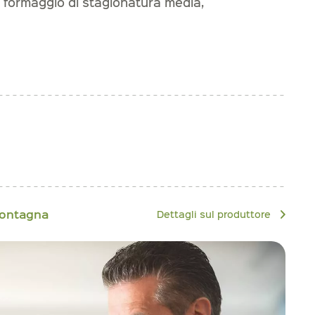
 formaggio di stagionatura media,
montagna
Dettagli sul produttore