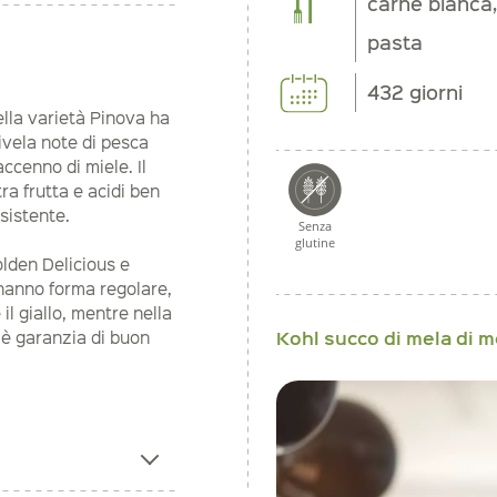
carne bianca,
pasta
432 giorni
ella varietà Pinova ha
rivela note di pesca
ccenno di miele. Il
ra frutta e acidi ben
rsistente.
Senza
glutine
olden Delicious e
hanno forma regolare,
il giallo, mentre nella
Kohl succo di mela di 
e è garanzia di buon