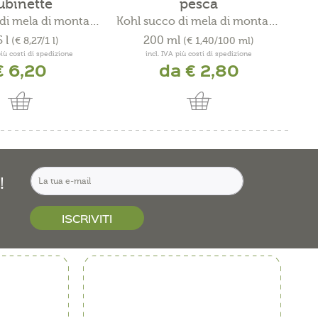
ubinette
pesca
Kohl succo di mela di montagna
Kohl succo di mela di montagna
5 l
200 ml
(€ 8,27/1 l)
(€ 1,40/100 ml)
più costi di spedizione
incl. IVA più costi di spedizione
€ 6,20
da € 2,80
!
ISCRIVITI