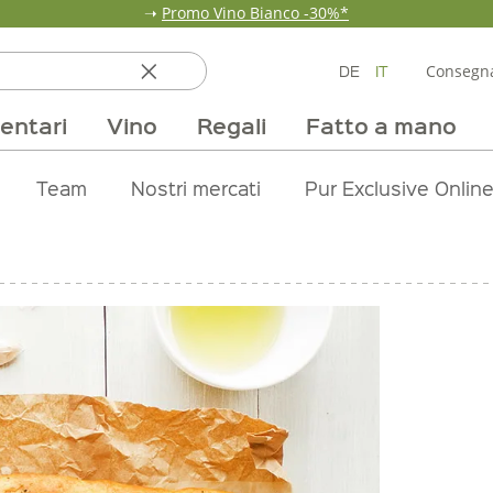
➝
Promo Vino Bianco -30%*
DE
IT
Consegna
entari
Vino
Regali
Fatto a mano
ata
ole
line
nde
fumi & fragranze
Team
Mondo delle fragole
Occasione
Borse e confezioni
Pane, pasta e cereali
Nostri mercati
Selezioni vino
Pur Exclusive Onlin
Mondo delle a
Provviste
V