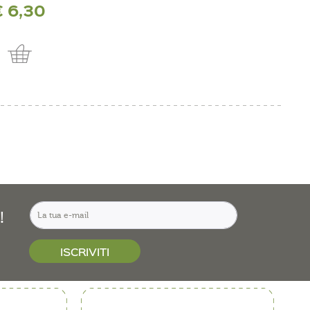
€ 6,30
più costi di spedizione
!
ISCRIVITI