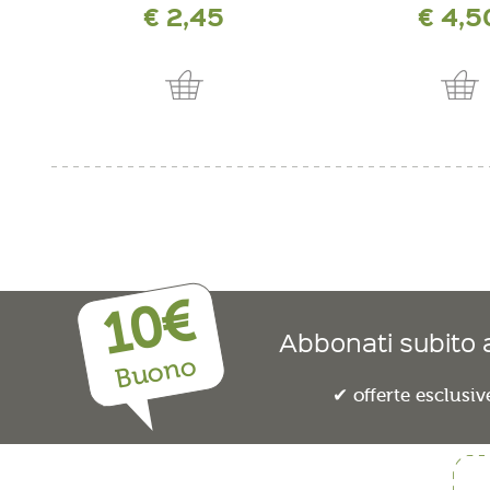
€ 2,45
€ 4,5
incl. IVA più costi di spedizione
incl. IVA più costi di
10€
Abbonati subito a
Buono
offerte esclusiv