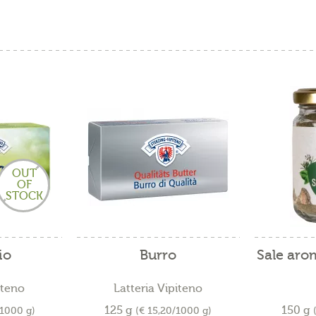
OUT
OF
STOCK
io
Burro
Sale arom
iteno
Latteria Vipiteno
125 g
150 g
/1000 g)
(€ 15,20/1000 g)