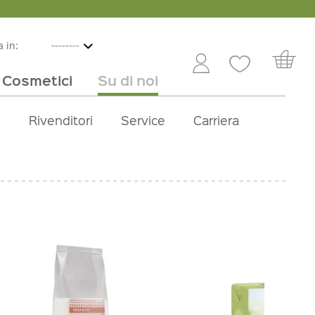
 in:
Cosmetici
Su di noi
e
lbicocche
ini in offerta
Rivenditori
Frutta e verdura
Service
Dolci
Carriera