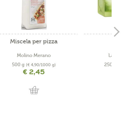
Miscela per pizza
Burro 
Molino Merano
Latteria Vi
500 g
250 g
(€ 4,90/1000 g)
(€ 18,0
€ 2,45
€ 4,
incl. IVA più costi di spedizione
incl. IVA più costi 