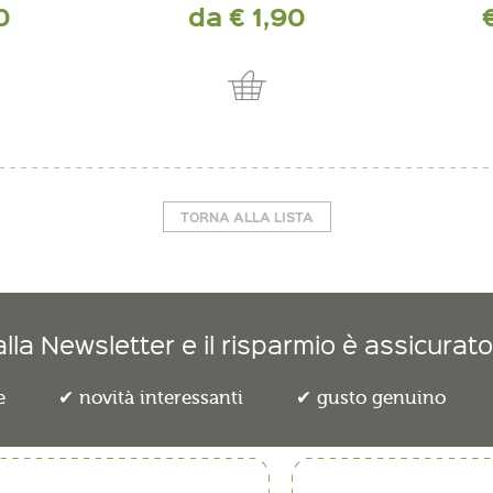
0
da € 1,90
 spedizione
incl. IVA più costi di spedizione
incl. IVA 
TORNA ALLA LISTA
lla Newsletter e il risparmio è assicurato
e
novità interessanti
gusto genuino