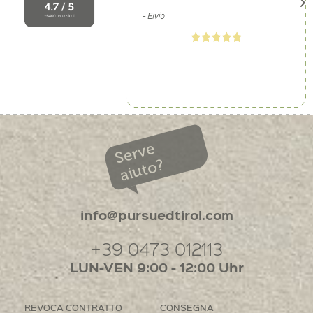
Serve
aiuto?
info@pursuedtirol.com
+39 0473 012113
LUN-VEN 9:00 - 12:00 Uhr
REVOCA CONTRATTO
CONSEGNA