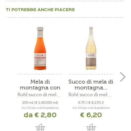
TI POTREBBE ANCHE PIACERE
Mela di
Succo di mela di
Succ
montagna con
montagna...
m
Carote
Kohl succo di mela di montagna
Kohl succo di mela di montagna
200 ml
(€ 1,40/100 ml)
0,75 l
(€ 8,27/1 l)
0
incl. IVA più costi di spedizione
incl. IVA più costi di spedizione
incl. 
da € 2,80
€ 6,20