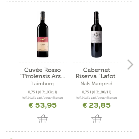
Cuvée Rosso
Cabernet
Mer
"Tirolensis Ars...
Riserva "Lafot"
2021
Laimburg
Nals Margreid
N
0,75 l
(€ 71,93/1 l)
0,75 l
(€ 31,80/1 l)
0
inkl. MwSt. zzgl. Versandkosten
inkl. MwSt. zzgl. Versandkosten
inkl. 
€ 53,95
€ 23,85