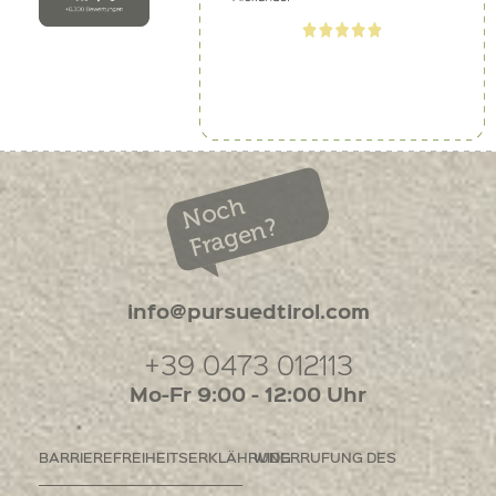
Noch
Fragen?
info@pursuedtirol.com
+39 0473 012113
Mo-Fr 9:00 - 12:00 Uhr
BARRIEREFREIHEITSERKLÄHRUNG
WIDERRUFUNG DES