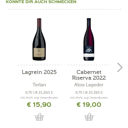
KÖNNTE DIR AUCH SCHMECKEN
Lagrein 2025
Cabernet
C
Riserva 2022
"C
Terlan
Alois Lageder
0,75 l
(€ 21,20/1 l)
0,75 l
(€ 25,33/1 l)
0
inkl. MwSt. zzgl. Versandkosten
inkl. MwSt. zzgl. Versandkosten
inkl. 
€ 15,90
€ 19,00
€ 