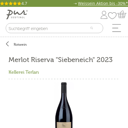
4.7
➝
Weissein Aktion bis -30%*
Rotwein
Merlot Riserva "Siebeneich" 2023
Kellerei Terlan