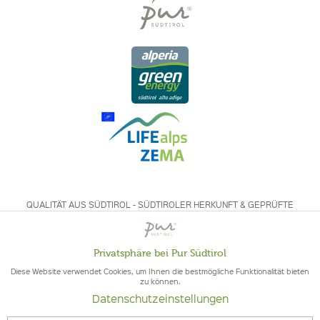
QUALITÄT AUS SÜDTIROL - SÜDTIROLER HERKUNFT & GEPRÜFTE
QUALITÄT
Privatsphäre bei Pur Südtirol
Aktiv
Funktionale
Diese Website verwendet Cookies, um Ihnen die bestmögliche Funktionalität bieten
zu können.
Datenschutzeinstellungen
Inaktiv
Marketing
© 2026 Pur Südtirol