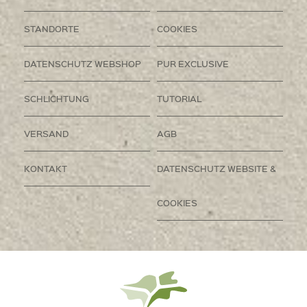
STANDORTE
COOKIES
DATENSCHUTZ WEBSHOP
PUR EXCLUSIVE
SCHLICHTUNG
TUTORIAL
VERSAND
AGB
KONTAKT
DATENSCHUTZ WEBSITE &
COOKIES