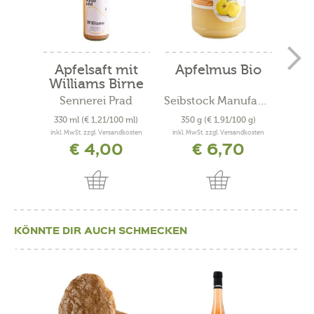
Apfelsaft mit
Apfelmus Bio
Ap
Williams Birne
Wil
Sennerei Prad
Seibstock Manufaktur
S
330 ml
(€ 1,21/100 ml)
350 g
(€ 1,91/100 g)
330
inkl. MwSt. zzgl. Versandkosten
inkl. MwSt. zzgl. Versandkosten
inkl. 
€ 4,00
€ 6,70
KÖNNTE DIR AUCH SCHMECKEN