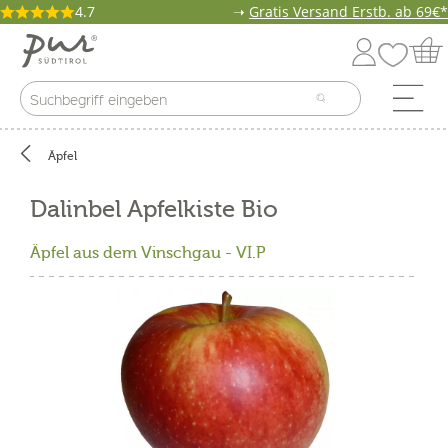
4.7
➝
Gratis Versand Erstb. ab 69€*
Äpfel
Dalinbel Apfelkiste Bio
Äpfel aus dem Vinschgau - VI.P