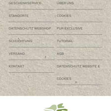
GESCHENKSERVICE
ÜBER UNS
STANDORTE
COOKIES
DATENSCHUTZ WEBSHOP
PUR EXCLUSIVE
SCHLICHTUNG
TUTORIAL
VERSAND
AGB
KONTAKT
DATENSCHUTZ WEBSITE &
COOKIES