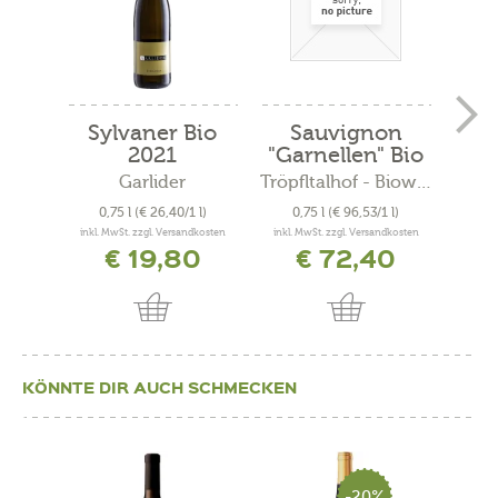
Sylvaner Bio
Sauvignon
C
2021
"Garnellen" Bio
"
2019
Garlider
Tröpfltalhof - Bioweinhof
A
0,75 l
(€ 26,40/1 l)
0,75 l
(€ 96,53/1 l)
0
inkl. MwSt. zzgl. Versandkosten
inkl. MwSt. zzgl. Versandkosten
inkl. 
€ 19,80
€ 72,40
KÖNNTE DIR AUCH SCHMECKEN
-20%