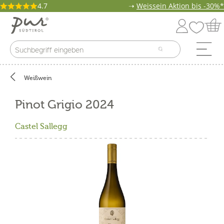
4.7
➝
Weissein Aktion bis -30%*
Weißwein
Pinot Grigio 2024
Castel Sallegg