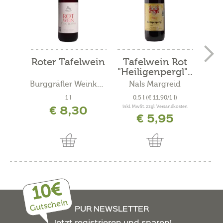
Roter Tafelwein
Tafelwein Rot
Ta
"Heiligenpergl"..
.
Burggräfler Weinkellerei
Nals Margreid
S
1 l
0,5 l
(€ 11,90/1 l)
€ 8,30
inkl. MwSt. zzgl. Versandkosten
€ 5,95
10€
Gutschein
PUR NEWSLETTER
Jetzt registrieren und sparen!