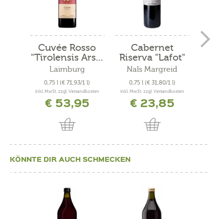
Cuvée Rosso
Cabernet
Mer
"Tirolensis Ars...
Riserva "Lafot"
2021
Laimburg
Nals Margreid
N
0,75 l
(€ 71,93/1 l)
0,75 l
(€ 31,80/1 l)
0
inkl. MwSt. zzgl. Versandkosten
inkl. MwSt. zzgl. Versandkosten
inkl. 
€ 53,95
€ 23,85
KÖNNTE DIR AUCH SCHMECKEN