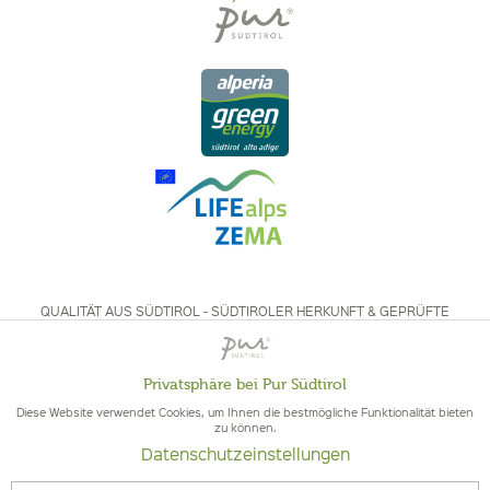
QUALITÄT AUS SÜDTIROL - SÜDTIROLER HERKUNFT & GEPRÜFTE
QUALITÄT
Privatsphäre bei Pur Südtirol
Aktiv
Funktionale
Diese Website verwendet Cookies, um Ihnen die bestmögliche Funktionalität bieten
zu können.
Datenschutzeinstellungen
Inaktiv
Marketing
© 2026 Pur Südtirol