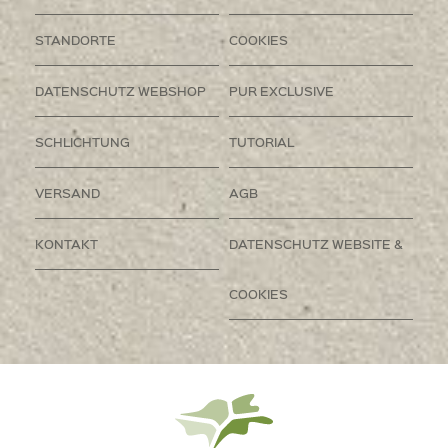
STANDORTE
COOKIES
DATENSCHUTZ WEBSHOP
PUR EXCLUSIVE
SCHLICHTUNG
TUTORIAL
VERSAND
AGB
KONTAKT
DATENSCHUTZ WEBSITE &
COOKIES