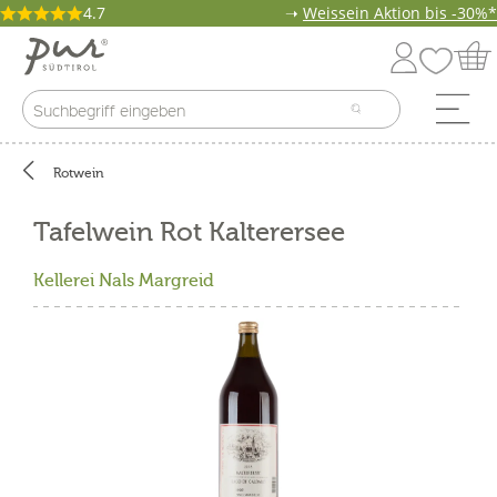
4.7
➝
Weissein Aktion bis -30%*
Rotwein
Tafelwein Rot Kalterersee
Kellerei Nals Margreid