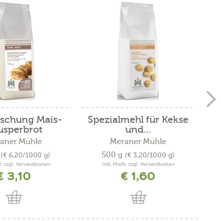
schung Mais-
Spezialmehl für Kekse
usperbrot
und...
aner Mühle
Meraner Mühle
g
500 g
(€ 6,20/1000 g)
(€ 3,20/1000 g)
t. zzgl. Versandkosten
inkl. MwSt. zzgl. Versandkosten
€ 3,10
€ 1,60