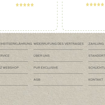
EIHEITSERKLÄHRUNG
WIDERRUFUNG DES VERTRAGES
ZAHLUNG
RVICE
ÜBER UNS
STANDOR
Z WEBSHOP
PUR EXCLUSIVE
SCHLICHT
AGB
KONTAKT