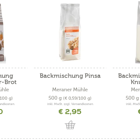
hung
Backmischung Pinsa
Backmi
r-Brot
Kn
ühle
Meraner Mühle
Mer
500 g
500 
/100 g)
(€ 0,59/100 g)
sandkosten
inkl. MwSt. zzgl. Versandkosten
inkl. MwS
0
€ 2,95