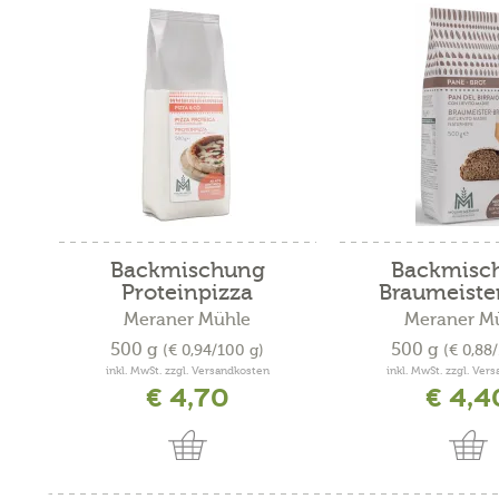
Backmischung
Backmisc
Proteinpizza
Braumeiste
Meraner Mühle
Meraner M
500 g
500 g
(€ 0,94/100 g)
(€ 0,88
inkl. MwSt. zzgl. Versandkosten
inkl. MwSt. zzgl. Ver
€ 4,70
€ 4,4