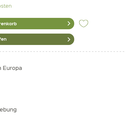
osten
renkorb
fen
h Europa
gebung