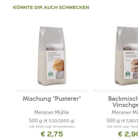
KÖNNTE DIR AUCH SCHMECKEN
Mischung "Pusterer"
Backmisc
Vinschge
Meraner Mühle
Meraner M
500 g
500 g
(€ 5,50/1000 g)
(€ 5,80/
inkl. MwSt. zzgl. Versandkosten
inkl. MwSt. zzgl. Ver
€ 2,75
€ 2,9