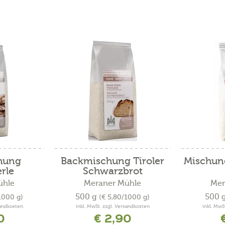
hung
Backmischung Tiroler
Mischun
rle
Schwarzbrot
ühle
Meraner Mühle
Mer
500 g
500 
1000 g)
(€ 5,80/1000 g)
sandkosten
inkl. MwSt. zzgl. Versandkosten
inkl. MwS
0
€ 2,90