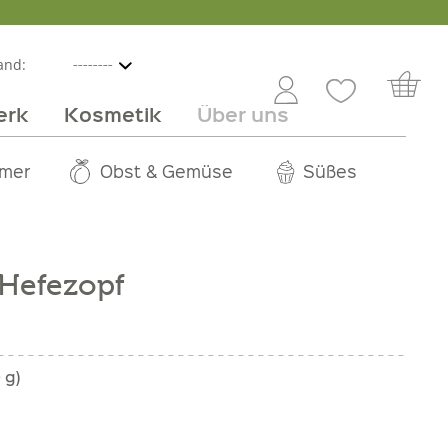
and:
erk
Kosmetik
Über uns
nline
mmer
 Angebot
Großhandel
Obst & Gemüse
Service
Süßes
Jobs
 Hefezopf
 g)