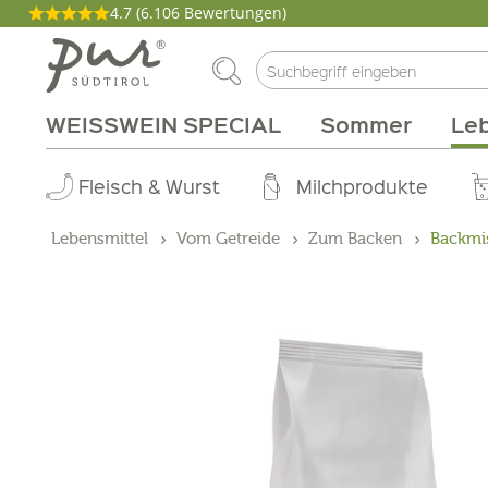
4.7
(6.106 Bewertungen)
WEISSWEIN SPECIAL
Sommer
Leb
Philosophie
Aperitif
Fleisch & Wurst
Weinarten
Pakete
Kochen
Körperpflege
Genussmagazin
Abo Box
Brunch
Wohnen
Rebsorten
Tinkturen
Milchprodukte
Grillen
Gutscheine
Zirbe
Produzen
Gebiet
Düfte
Lebensmittel
Vom Getreide
Zum Backen
Backmi