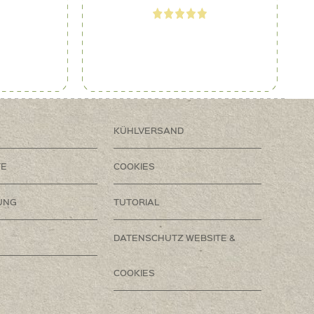
KÜHLVERSAND
TE
COOKIES
UNG
TUTORIAL
DATENSCHUTZ WEBSITE &
COOKIES