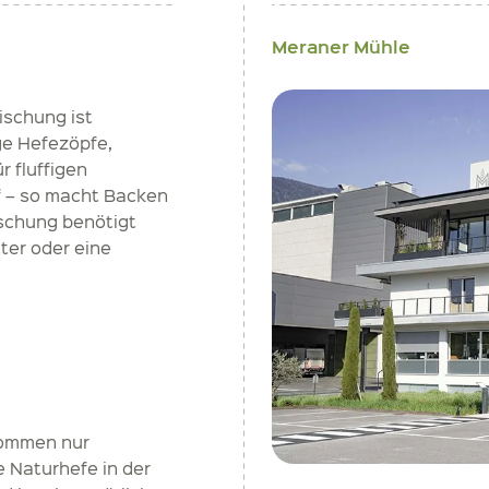
Meraner Mühle
schung ist
ige Hefezöpfe,
r fluffigen
f – so macht Backen
hung benötigt
ter oder eine
kommen nur
e Naturhefe in der