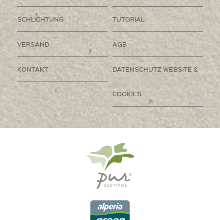
SCHLICHTUNG
TUTORIAL
VERSAND
AGB
KONTAKT
DATENSCHUTZ WEBSITE &
COOKIES