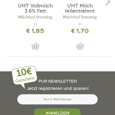
UHT Vollmilch
UHT Milch
Ber
3,6% Fett
teilentrahmt
er
1,6% Fett
Milchhof Sterzing
Milchhof Sterzing
1 l
1 l
250
€ 1,85
€ 1,70
inkl. 
10€
Gutschein
PUR NEWSLETTER
Jetzt registrieren und sparen!
ANMELDEN