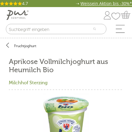
4.7
➝
Weissein Aktion bis -30%*
Fruchtjoghurt
Aprikose Vollmilchjoghurt aus
Heumilch Bio
Milchhof Sterzing