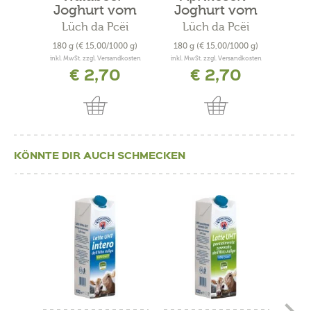
Joghurt vom
Joghurt vom
Jo
Bauernhof
Bauernhof
B
Lüch da Pcëi
Lüch da Pcëi
L
180 g
(€ 15,00/1000 g)
180 g
(€ 15,00/1000 g)
180
inkl. MwSt. zzgl. Versandkosten
inkl. MwSt. zzgl. Versandkosten
inkl. 
€ 2,70
€ 2,70
KÖNNTE DIR AUCH SCHMECKEN