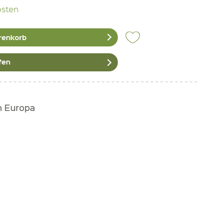
osten
renkorb
fen
h Europa