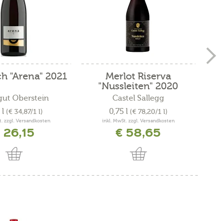
h "Arena" 2021
Merlot Riserva
La
"Nussleiten" 2020
ut Oberstein
Castel Sallegg
 l
0,75 l
(€ 34,87/1 l)
(€ 78,20/1 l)
t. zzgl. Versandkosten
inkl. MwSt. zzgl. Versandkosten
 26,15
€ 58,65