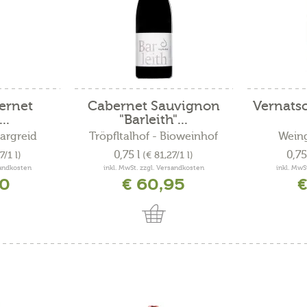
ernet
Cabernet Sauvignon
Vernatsc
..
"Barleith"...
Margreid
Tröpfltalhof - Bioweinhof
Weing
0,75 l
0,75
7/1 l)
(€ 81,27/1 l)
sandkosten
inkl. MwSt. zzgl. Versandkosten
inkl. MwS
50
€ 60,95
€