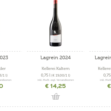
2023
Lagrein 2024
Lagrei
der
Kellerei Kaltern
Kellere
0,75 l
0,75
3/1 l)
(€ 19,00/1 l)
sandkosten
inkl. MwSt. zzgl. Versandkosten
inkl. MwS
10
€ 14,25
€