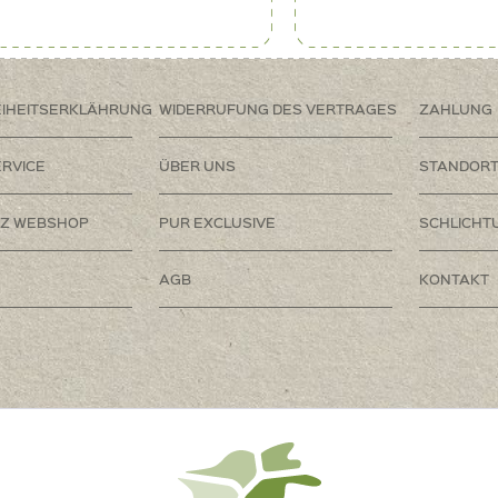
EIHEITSERKLÄHRUNG
WIDERRUFUNG DES VERTRAGES
ZAHLUNG
RVICE
ÜBER UNS
STANDOR
Z WEBSHOP
PUR EXCLUSIVE
SCHLICHT
AGB
KONTAKT