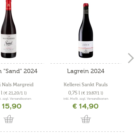
n "Sand" 2024
Lagrein 2024
i Nals Margreid
Kellerei Sankt Pauls
 l
0,75 l
(€ 21,20/1 l)
(€ 19,87/1 l)
t. zzgl. Versandkosten
inkl. MwSt. zzgl. Versandkosten
 15,90
€ 14,90