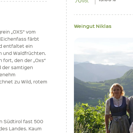
Weingut Niklas
agrein „OXS“ vom
Eichenfass färbt
d entfaltet ein
 und Waldfrüchten.
fort, den der „Oxs“
d der samtigen
ngenehm
chnet zu Wild, rotem
 Südtirol fast 500
 des Landes. Kaum