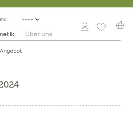
and:
metik
Über uns
nline
mmer
 Angebot
Großhandel
Obst & Gemüse
Service
Süßes
Jobs
 2024