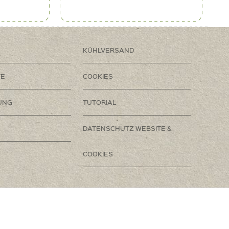
KÜHLVERSAND
TE
COOKIES
UNG
TUTORIAL
DATENSCHUTZ WEBSITE &
COOKIES