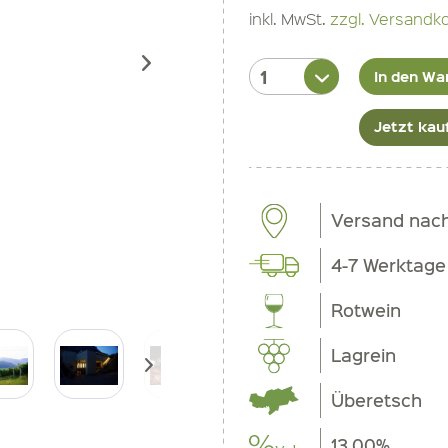
inkl. MwSt.
zzgl. Versandk
In den Wa
Jetzt kau
Versand nac
4-7 Werktage
Rotwein
Lagrein
Überetsch
13.00%