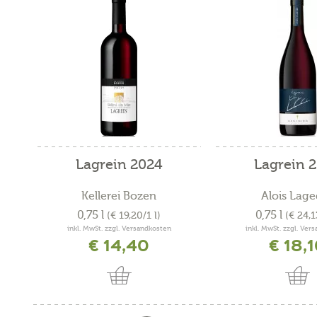
Lagrein 2024
Lagrein 
Kellerei Bozen
Alois Lage
0,75 l
0,75 l
(€ 19,20/1 l)
(€ 24,1
inkl. MwSt. zzgl. Versandkosten
inkl. MwSt. zzgl. Ver
€ 14,40
€ 18,