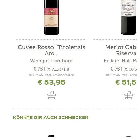
Cuvée Rosso "Tirolensis
Merlot Cab
Ars...
Riserva.
Weingut Laimburg
Kellerei Nals 
0,75 l
0,75 l
(€ 71,93/1 l)
(€ 68,6
inkl. MwSt. zzgl. Versandkosten
inkl. MwSt. zzgl. Ver
€ 53,95
€ 51,
KÖNNTE DIR AUCH SCHMECKEN