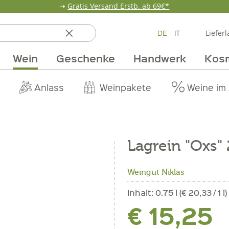
➝
Gratis Versand Erstb. ab 69€*
DE
IT
Lieferl
Wein
Geschenke
Handwerk
Kos
ten
 & Öle
Erdbeerzeit
Getränke
Team
Verpackungen
Anlass
Unsere Märkte
Vom Getreide
Wandern
Weinpakete
Pur Exclusive O
Vorratska
Weine im
Lagrein "Oxs"
Weingut Niklas
Inhalt:
0.75 l (€ 20,33 / 1 l)
€ 15,25