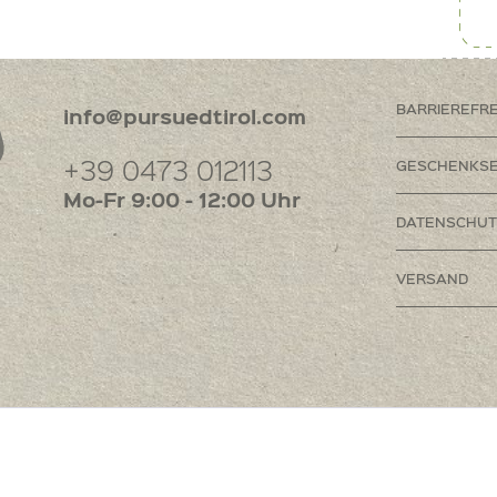
BARRIEREFR
info@pursuedtirol.com
+39 0473 012113
GESCHENKSE
Mo-Fr 9:00 - 12:00 Uhr
DATENSCHUT
VERSAND