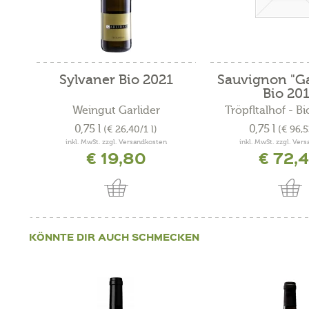
Sylvaner Bio 2021
Sauvignon "Ga
Bio 20
Weingut Garlider
Tröpfltalhof - B
0,75 l
0,75 l
(€ 26,40/1 l)
(€ 96,5
inkl. MwSt. zzgl. Versandkosten
inkl. MwSt. zzgl. Ver
€ 19,80
€ 72,
KÖNNTE DIR AUCH SCHMECKEN