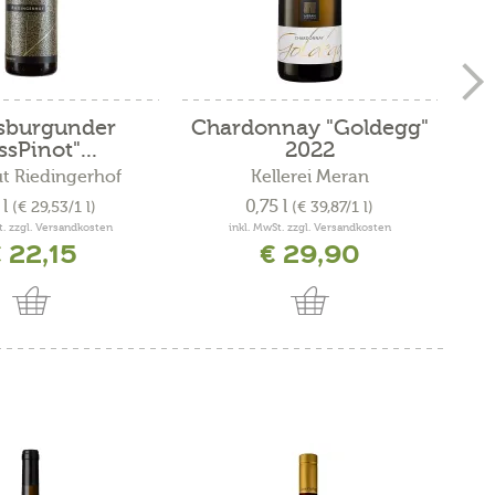
sburgunder
Chardonnay "Goldegg"
Sau
ssPinot"...
2022
t Riedingerhof
Kellerei Meran
 l
0,75 l
(€ 29,53/1 l)
(€ 39,87/1 l)
t. zzgl. Versandkosten
inkl. MwSt. zzgl. Versandkosten
 22,15
€ 29,90