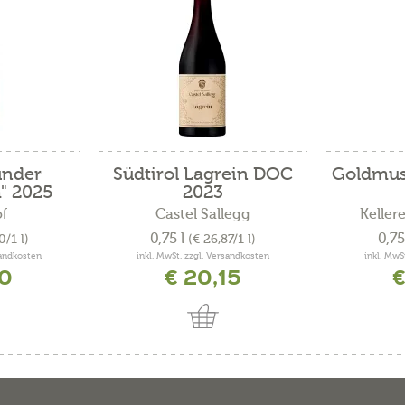
under
Südtirol Lagrein DOC
Goldmusk
" 2025
2023
f
Castel Sallegg
Keller
0,75 l
0,75
0/1 l)
(€ 26,87/1 l)
sandkosten
inkl. MwSt. zzgl. Versandkosten
inkl. MwS
40
€ 20,15
€