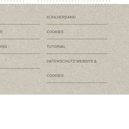
KÜHLVERSAND
TE
COOKIES
UNG
TUTORIAL
DATENSCHUTZ WEBSITE &
COOKIES