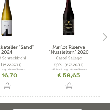
ateller "Sand"
Merlot Riserva
Ro
2024
"Nussleiten" 2020
ei Schreckbichl
Castel Sallegg
 l
0,75 l
(€ 22,27/1 l)
(€ 78,20/1 l)
t. zzgl. Versandkosten
inkl. MwSt. zzgl. Versandkosten
 16,70
€ 58,65