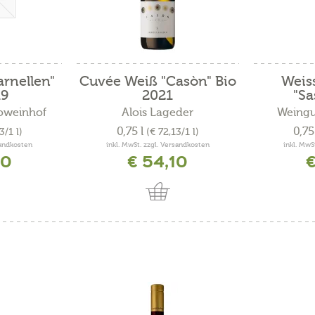
rnellen"
Cuvée Weiß "Casòn" Bio
Weis
19
2021
"Sa
ioweinhof
Alois Lageder
Weingu
0,75 l
0,75
3/1 l)
(€ 72,13/1 l)
sandkosten
inkl. MwSt. zzgl. Versandkosten
inkl. MwS
40
€ 54,10
€