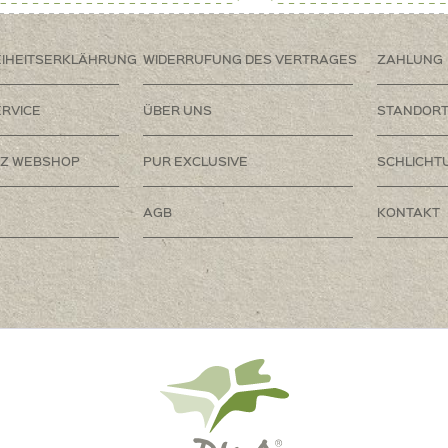
EIHEITSERKLÄHRUNG
WIDERRUFUNG DES VERTRAGES
ZAHLUNG
RVICE
ÜBER UNS
STANDOR
Z WEBSHOP
PUR EXCLUSIVE
SCHLICHT
AGB
KONTAKT