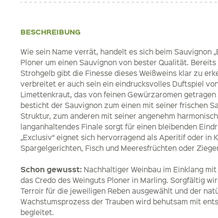
BESCHREIBUNG
Wie sein Name verrät, handelt es sich beim Sauvignon 
Ploner um einen Sauvignon von bester Qualität. Bereits
Strohgelb gibt die Finesse dieses Weißweins klar zu er
verbreitet er auch sein ein eindrucksvolles Duftspiel v
Limettenkraut, das von feinen Gewürzaromen getragen
besticht der Sauvignon zum einen mit seiner frischen Sa
Struktur, zum anderen mit seiner angenehm harmonisch
langanhaltendes Finale sorgt für einen bleibenden Eind
„Exclusiv“ eignet sich hervorragend als Aperitif oder in
Spargelgerichten, Fisch und Meeresfrüchten oder Ziege
Schon gewusst:
Nachhaltiger Weinbau im Einklang mit d
das Credo des Weinguts Ploner in Marling. Sorgfältig wi
Terroir für die jeweiligen Reben ausgewählt und der natü
Wachstumsprozess der Trauben wird behutsam mit ents
begleitet.