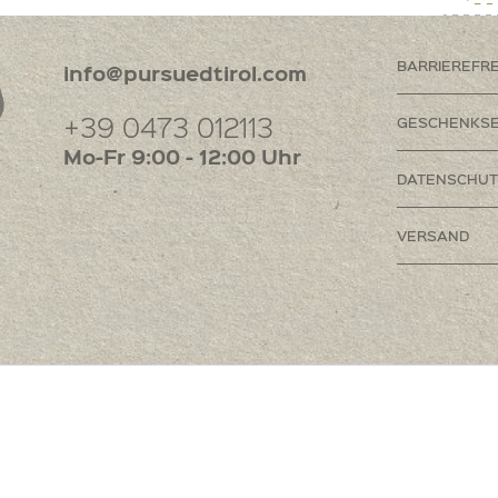
BARRIEREFR
info@pursuedtirol.com
+39 0473 012113
GESCHENKSE
Mo-Fr 9:00 - 12:00 Uhr
DATENSCHUT
VERSAND