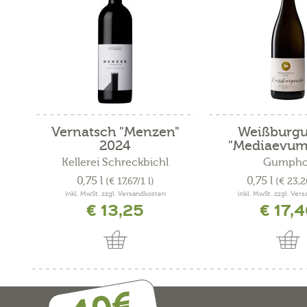
Vernatsch "Menzen"
Weißburg
2024
"Mediaevum
Kellerei Schreckbichl
Gumpho
0,75 l
0,75 l
(€ 17,67/1 l)
(€ 23,2
inkl. MwSt. zzgl. Versandkosten
inkl. MwSt. zzgl. Ver
€ 13,25
€ 17,