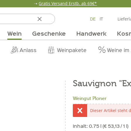
➝
Gratis Versand Erstb. ab 69€*
DE
IT
Lieferl
Wein
Geschenke
Handwerk
Kos
ten
 & Öle
Erdbeerzeit
Getränke
Team
Verpackungen
Anlass
Unsere Märkte
Vom Getreide
Wandern
Weinpakete
Pur Exclusive O
Vorratska
Weine im
Sauvignon "Ex
Weingut Ploner
Dieser Artikel steht 
Inhalt:
0.75 l (€ 53,13 / 1 l)