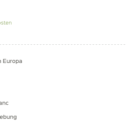
osten
h Europa
anc
gebung