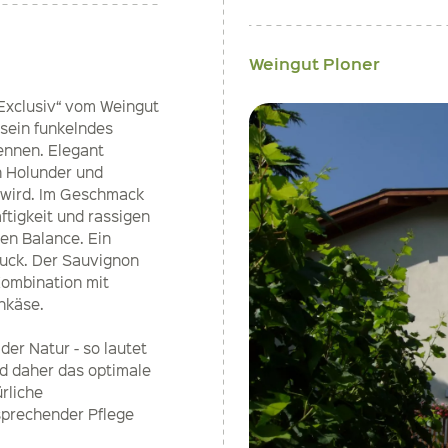
Weingut Ploner
„Exclusiv“ vom Weingut
 sein funkelndes
kennen. Elegant
on Holunder und
 wird. Im Geschmack
ftigkeit und rassigen
en Balance. Ein
ruck. Der Sauvignon
 Kombination mit
nkäse.
er Natur - so lautet
rd daher das optimale
rliche
prechender Pflege