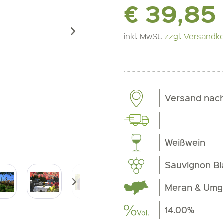
€ 39,85
inkl. MwSt.
zzgl. Versandk
Versand nac
Weißwein
Sauvignon Bl
Meran & Um
14.00%