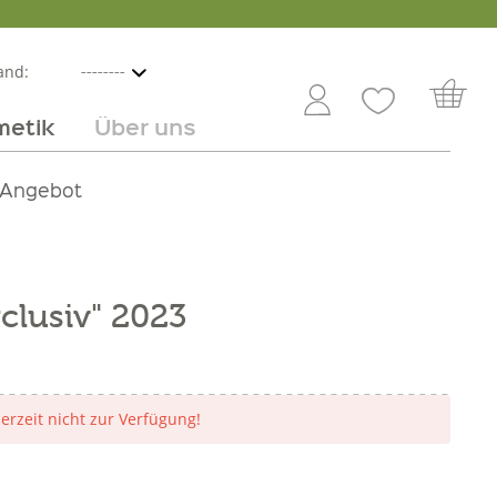
and:
metik
Über uns
nline
mmer
 Angebot
Großhandel
Obst & Gemüse
Service
Süßes
Jobs
clusiv" 2023
derzeit nicht zur Verfügung!