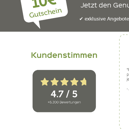
10€
Jetzt den Gen
Gutschein
exklusive Angebot