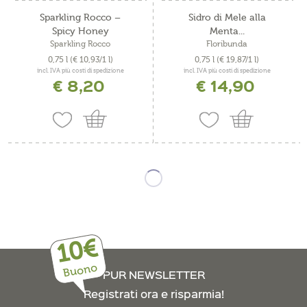
Sparkling Rocco –
Sidro di Mele alla
Spicy Honey
Menta...
Sparkling Rocco
Floribunda
0,75 l
(€ 10,93/1 l)
0,75 l
(€ 19,87/1 l)
incl. IVA più costi di spedizione
incl. IVA più costi di spedizione
€ 8,20
€ 14,90
10€
Buono
PUR NEWSLETTER
Registrati ora e risparmia!