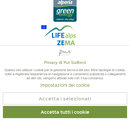
Privacy di Pur Südtirol
QUALITÀ DELL'ALTO ADIGE - ORIGINE ALTOATESINA E QUALITÁ
Attivo
Funzionali
CONTROLLATA
Questo sito utilizza i cookie per la gestione tecnica del sito. Altre tipologie di cookie,
volte a migliorare l'esperienza di navigazione e contenenti pubblicità o collegamenti
ad altri siti, vengono attivati solo con il tuo consenso.
Non
Marketing
Impostazioni dei cookie
attivo
Accetta i selezionati
Non
Tracciamento
© 2026 Pur Südtirol
attivo
Accetta tutti i cookie
Revoca contratto
Non
Servizio
Impressum
|
Cookies
| P.IVA IT02578060218 | Bio-Certificato:
attivo