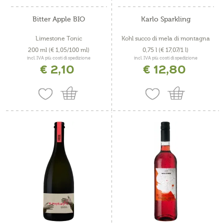
Bitter Apple BIO
Karlo Sparkling
Limestone Tonic
Kohl succo di mela di montagna
200 ml
(€ 1,05/100 ml)
0,75 l
(€ 17,07/1 l)
incl. IVA più costi di spedizione
incl. IVA più costi di spedizione
€ 2,10
€ 12,80