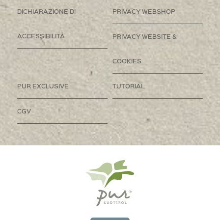
DICHIARAZIONE DI
PRIVACY WEBSHOP
ACCESSIBILITÀ
PRIVACY WEBSITE &
COOKIES
PUR EXCLUSIVE
TUTORIAL
CGV