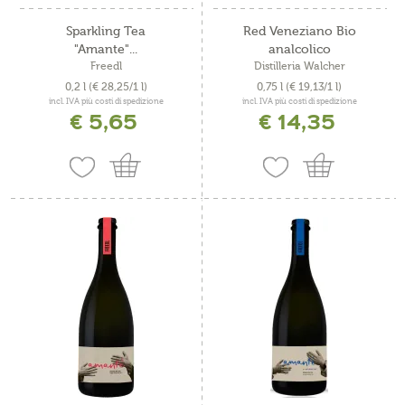
Sparkling Tea
Red Veneziano Bio
"Amante"...
analcolico
Freedl
Distilleria Walcher
0,2 l
(€ 28,25/1 l)
0,75 l
(€ 19,13/1 l)
incl. IVA più costi di spedizione
incl. IVA più costi di spedizione
€ 5,65
€ 14,35