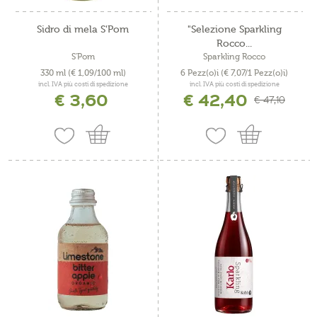
Sidro di mela S'Pom
"Selezione Sparkling
Rocco...
S'Pom
Sparkling Rocco
330 ml
(€ 1,09/100 ml)
6 Pezz(o)i
(€ 7,07/1 Pezz(o)i)
incl. IVA più costi di spedizione
incl. IVA più costi di spedizione
€ 3,60
€ 42,40
€ 47,10