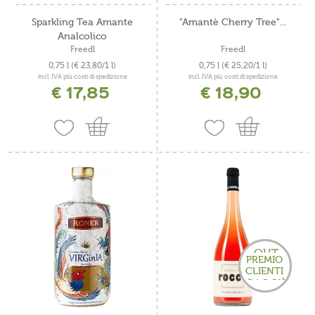
Sparkling Tea Amante
"Amantè Cherry Tree"...
Analcolico
Freedl
Freedl
0,75 l
(€ 23,80/1 l)
0,75 l
(€ 25,20/1 l)
incl. IVA più costi di spedizione
incl. IVA più costi di spedizione
€ 17,85
€ 18,90
OUT
PREMIO
OF
CLIENTI
STOCK