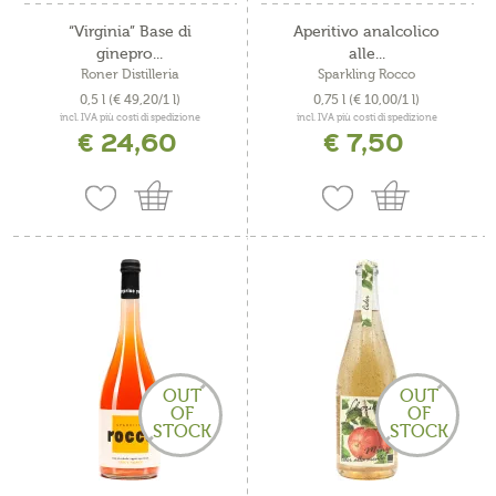
“Virginia” Base di
Aperitivo analcolico
ginepro...
alle...
Roner Distilleria
Sparkling Rocco
0,5 l
(€ 49,20/1 l)
0,75 l
(€ 10,00/1 l)
incl. IVA più costi di spedizione
incl. IVA più costi di spedizione
€ 24,60
€ 7,50
OUT
OUT
OF
OF
STOCK
STOCK