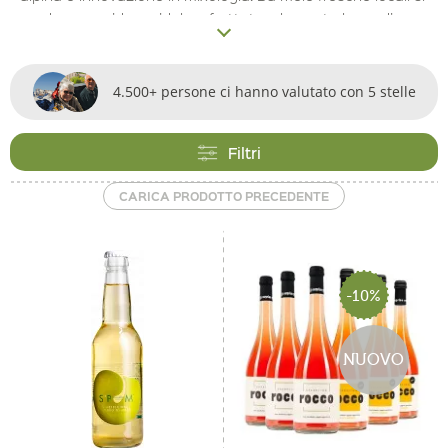
produce un sidro acidulo e fruttato, elemento base di
molti cocktail. Gli ingredienti per i cocktail includono erbe
montane, bacche e frutti di bosco selvatici dell'Alto Adige,
aggiungendo un aroma unico. Questa categoria offre
4.500+ persone ci hanno valutato con 5 stelle
un'immersione nel mondo dei cocktail autentici e delle
bevande alpine.
Filtri
CARICA PRODOTTO PRECEDENTE
-10%
NUOVO