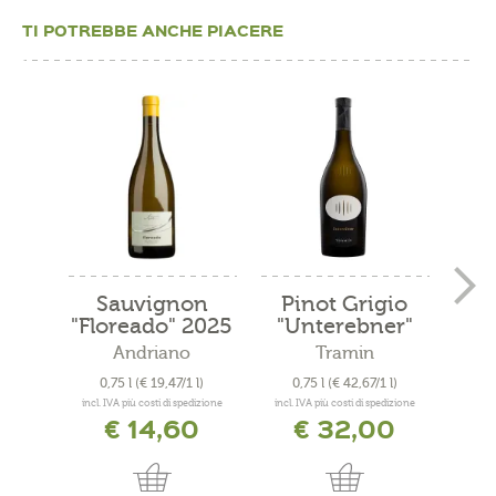
TI POTREBBE ANCHE PIACERE
Sauvignon
Pinot Grigio
Cab
"Floreado" 2025
"Unterebner"
"F
2023
Andriano
Tramin
0,75 l
(€ 19,47/1 l)
0,75 l
(€ 42,67/1 l)
0,
incl. IVA più costi di spedizione
incl. IVA più costi di spedizione
incl. 
€ 14,60
€ 32,00