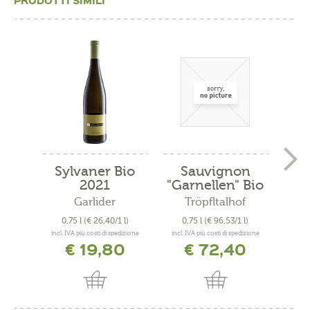
Sylvaner Bio
Sauvignon
Cu
2021
"Garnellen" Bio
"
2019
Garlider
Tröpfltalhof
A
0,75 l
(€ 26,40/1 l)
0,75 l
(€ 96,53/1 l)
0
incl. IVA più costi di spedizione
incl. IVA più costi di spedizione
incl. 
€ 19,80
€ 72,40