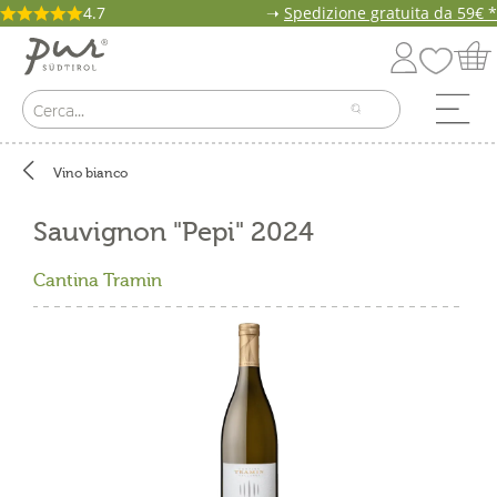
4.7
➝
Spedizione gratuita da 59€ *
Vino bianco
Sauvignon "Pepi" 2024
Cantina Tramin