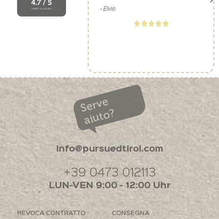
Serve
aiuto?
info@pursuedtirol.com
+39 0473 012113
LUN-VEN 9:00 - 12:00 Uhr
REVOCA CONTRATTO
CONSEGNA