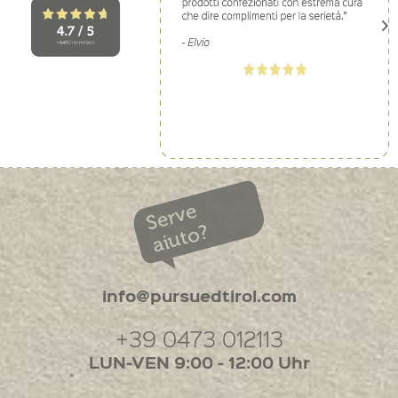
Serve
aiuto?
info@pursuedtirol.com
+39 0473 012113
LUN-VEN 9:00 - 12:00 Uhr