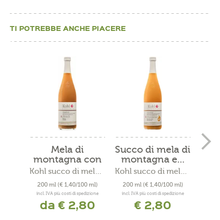
TI POTREBBE ANCHE PIACERE
Mela di
Succo di mela di
montagna con
montagna e...
mo
pesca
A
Kohl succo di mela di montagna
Kohl succo di mela di montagna
200 ml
(€ 1,40/100 ml)
200 ml
(€ 1,40/100 ml)
200
incl. IVA più costi di spedizione
incl. IVA più costi di spedizione
incl. 
da € 2,80
€ 2,80
d