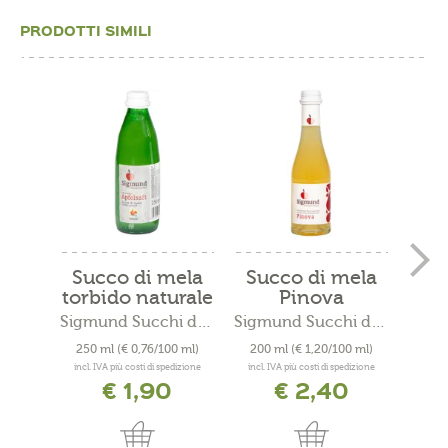
PRODOTTI SIMILI
Succo di mela
Succo di mela
Succ
torbido naturale
Pinova
mo
Sigmund Succhi di mela -...
Sigmund Succhi di mela -...
250 ml
(€ 0,76/100 ml)
200 ml
(€ 1,20/100 ml)
200
incl. IVA più costi di spedizione
incl. IVA più costi di spedizione
incl. 
€ 1,90
€ 2,40