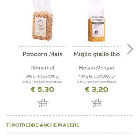
Popcorn Mais
Miglio giallo Bio
dec
Römerhof
Molino Merano
Mo
500 g
(€ 1,06/100 g)
400 g
(€ 8,00/1000 g)
500
incl. IVA più costi di spedizione
incl. IVA più costi di spedizione
incl. 
€ 5,30
€ 3,20
TI POTREBBE ANCHE PIACERE