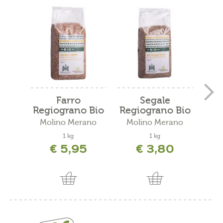
Farro
Segale
Regiograno Bio
Regiograno Bio
dec
Molino Merano
Molino Merano
Mo
1 kg
1 kg
500
€ 5,95
€ 3,80
incl. 