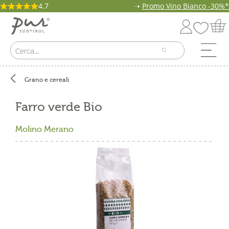
4.7
➝
Promo Vino Bianco -30%*
Grano e cereali
Farro verde Bio
Molino Merano