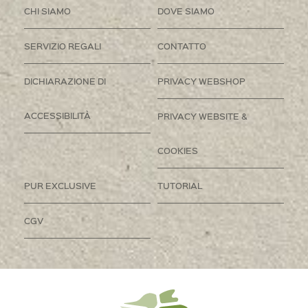
CHI SIAMO
DOVE SIAMO
SERVIZIO REGALI
CONTATTO
DICHIARAZIONE DI
PRIVACY WEBSHOP
ACCESSIBILITÀ
PRIVACY WEBSITE &
COOKIES
PUR EXCLUSIVE
TUTORIAL
CGV