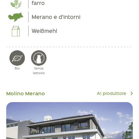
farro
Merano e d'intorni
Weißmehl
Bio
Senza
lattosio
Molino Merano
Al produttore