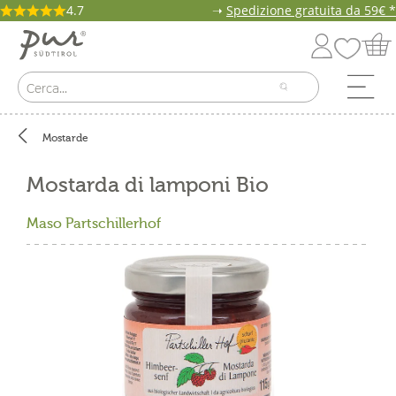
4.7
➝
Spedizione gratuita da 59€ *
Mostarde
Mostarda di lamponi Bio
Maso Partschillerhof