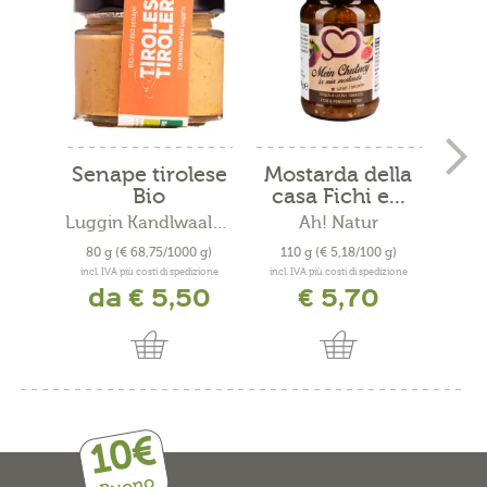
Senape tirolese
Mostarda della
Mo
Bio
casa Fichi e...
rib
Luggin Kandlwaalhof
Ah! Natur
Maso 
80 g
(€ 68,75/1000 g)
110 g
(€ 5,18/100 g)
11
incl. IVA più costi di spedizione
incl. IVA più costi di spedizione
incl. 
da € 5,50
€ 5,70
10€