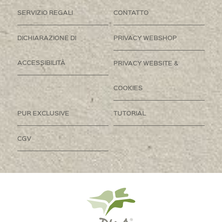
SERVIZIO REGALI
CONTATTO
DICHIARAZIONE DI
PRIVACY WEBSHOP
ACCESSIBILITÀ
PRIVACY WEBSITE &
COOKIES
PUR EXCLUSIVE
TUTORIAL
CGV