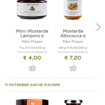
Mini-Mostarda
Mostarda
Most
Lamponi e
Albicocca e
Pom
Aceto...
Zucca
Alpe Pragas
Alpe Pragas
70 g
(€ 57,14/1000 g)
160 g
(€ 45,00/1000 g)
160
incl. IVA più costi di spedizione
incl. IVA più costi di spedizione
incl. 
€ 4,00
€ 7,20
TI POTREBBE ANCHE PIACERE