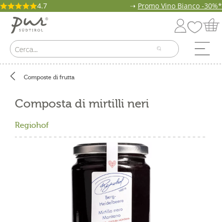
4.7
➝
Promo Vino Bianco -30%*
Composte di frutta
Composta di mirtilli neri
Regiohof