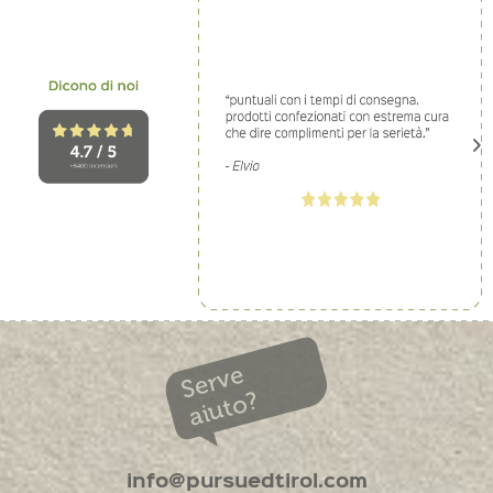
Serve
aiuto?
info@pursuedtirol.com