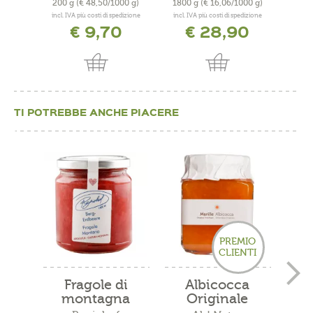
200 g
(€ 48,50/1000 g)
1800 g
(€ 16,06/1000 g)
22
incl. IVA più costi di spedizione
incl. IVA più costi di spedizione
incl. 
€ 9,70
€ 28,90
TI POTREBBE ANCHE PIACERE
PREMIO
CLIENTI
Fragole di
Albicocca
L
montagna
Originale
Composta
Venostana...