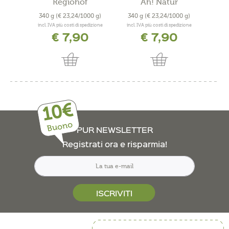
Regiohof
Ah! Natur
340 g
(€ 23,24/1000 g)
340 g
(€ 23,24/1000 g)
340
incl. IVA più costi di spedizione
incl. IVA più costi di spedizione
incl. 
€ 7,90
€ 7,90
10€
Buono
PUR NEWSLETTER
Registrati ora e risparmia!
ISCRIVITI