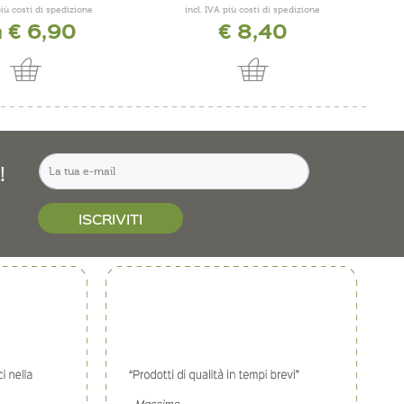
più costi di spedizione
incl. IVA più costi di spedizione
 € 6,90
€ 8,40
!
ISCRIVITI