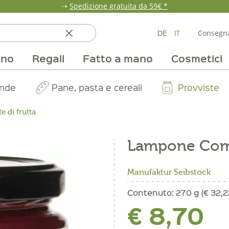
➝
Spedizione gratuita da 59€ *
DE
IT
Consegna
ino
Regali
Fatto a mano
Cosmetici
ata
ole
line
nde
fumi & fragranze
Team
Mondo delle fragole
Occasione
Borse e confezioni
Pane, pasta e cereali
Nostri mercati
Selezioni vino
Pur Exclusive Onlin
Mondo delle a
Provviste
V
 di frutta
Lampone Com
Manufaktur Seibstock
Contenuto:
270 g (€ 32,2
€ 8,70