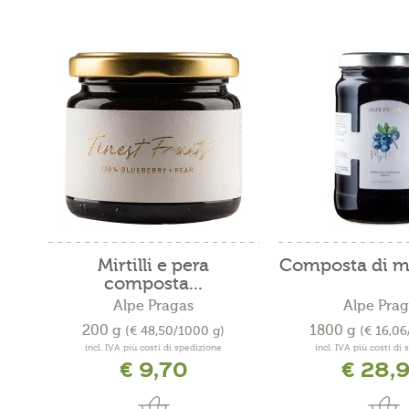
Mirtilli e pera
Composta di mir
composta...
Alpe Pragas
Alpe Prag
200 g
1800 g
(€ 48,50/1000 g)
(€ 16,06
incl. IVA più costi di spedizione
incl. IVA più costi di
€ 9,70
€ 28,