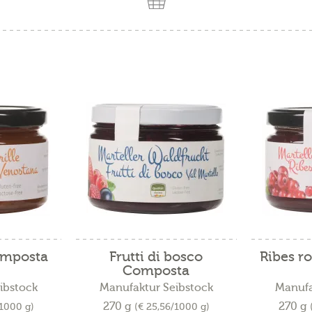
omposta
Frutti di bosco
Ribes r
Composta
ibstock
Manufaktur Seibstock
Manufa
270 g
270 g
/1000 g)
(€ 25,56/1000 g)