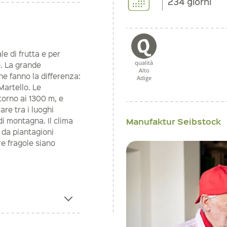
234 giorni
e di frutta e per
qualità
e. La grande
Alto
che fanno la differenza:
Adige
Martello. Le
ttorno ai 1300 m, e
re tra i luoghi
Manufaktur Seibstock
di montagna. Il clima
e da piantagioni
re fragole siano