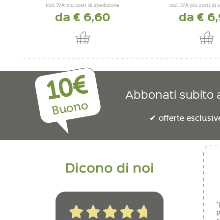
incl. IVA più costi di spedizione
incl. IVA più costi di
da € 6,60
da € 6
10€
Abbonati subito a
Buono
offerte esclusiv