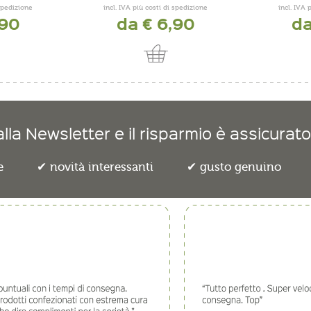
 spedizione
incl. IVA più costi di spedizione
incl. IVA 
,90
da € 6,90
da
lla Newsletter e il risparmio è assicurato
e
novità interessanti
gusto genuino