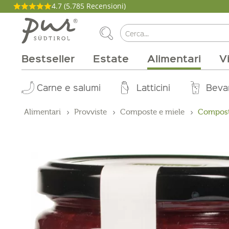
4.7
(5.785 Recensioni)
Bestseller
Estate
Alimentari
V
La nostra filosofia
Aperitivo
Carne e salumi
Tipi di vino
Pacchetti
Cucina
Salute e bellezza
Casa
Brunch
Abo Box
Vitigni
Magazine
Latticini
Tinture
Cirmolo
Per la grigli
Produttori
Zone vinic
Buono on
Beva
Pro
Alimentari
Provviste
Composte e miele
Composte