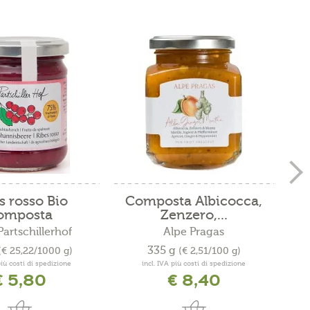
s rosso Bio
Composta Albicocca,
C
omposta
Zenzero,...
artschillerhof
Alpe Pragas
335 g
(€ 25,22/1000 g)
(€ 2,51/100 g)
più costi di spedizione
incl. IVA più costi di spedizione
€ 5,80
€ 8,40