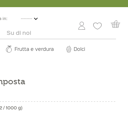
 in:
Su di noi
e
lbicocche
ini in offerta
Rivenditori
Frutta e verdura
Service
Dolci
Carriera
posta
2 / 1000 g)