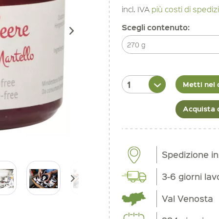
incl. IVA
più costi di spedi
Scegli contenuto:
Metti nel 
Acquista 
Spedizione i
3-6 giorni lav
Val Venosta