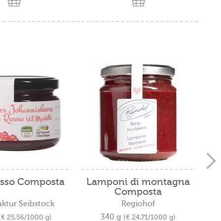
osso Composta
Lamponi di montagna
F
Composta
ktur Seibstock
Regiohof
340 g
(€ 25,56/1000 g)
(€ 24,71/1000 g)