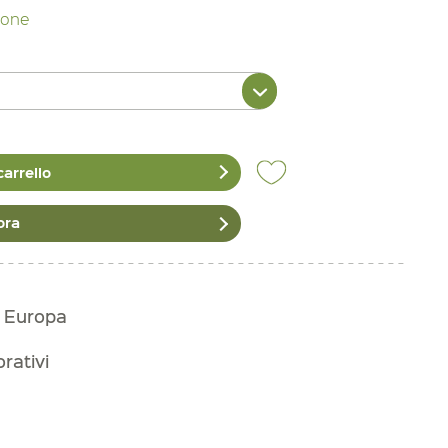
zione
carrello
ora
n Europa
orativi