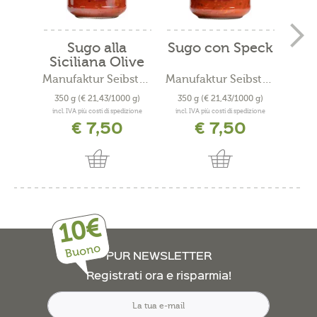
Sugo alla
Sugo con Speck
Siciliana Olive
e...
Manufaktur Seibstock
Manufaktur Seibstock
350 g
(€ 21,43/1000 g)
350 g
(€ 21,43/1000 g)
350
incl. IVA più costi di spedizione
incl. IVA più costi di spedizione
incl. 
€ 7,50
€ 7,50
10€
Buono
PUR NEWSLETTER
Registrati ora e risparmia!