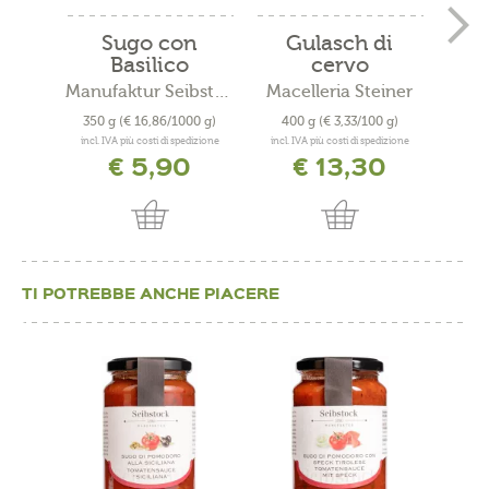
Sugo con
Gulasch di
Sug
Basilico
cervo
Manufaktur Seibstock
Macelleria Steiner
350 g
(€ 16,86/1000 g)
400 g
(€ 3,33/100 g)
350
incl. IVA più costi di spedizione
incl. IVA più costi di spedizione
incl. 
€ 5,90
€ 13,30
TI POTREBBE ANCHE PIACERE