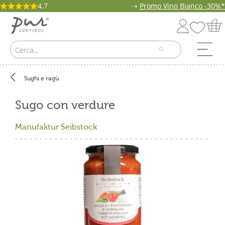
4.7
➝
Promo Vino Bianco -30%*
Sughi e ragù
Sugo con verdure
Manufaktur Seibstock