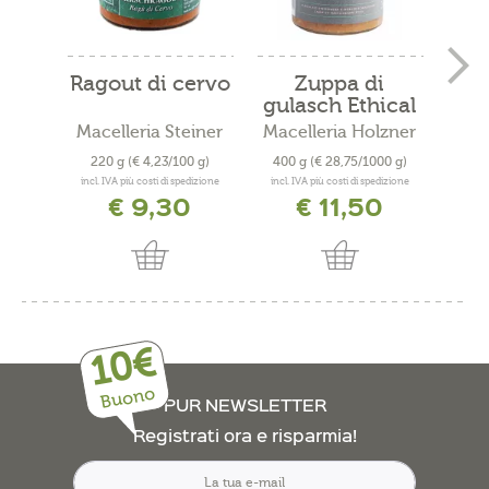
Ragout di cervo
Zuppa di
Ra
gulasch Ethical
Beef...
Macelleria Steiner
Macelleria Holzner
Eg
220 g
(€ 4,23/100 g)
400 g
(€ 28,75/1000 g)
210
incl. IVA più costi di spedizione
incl. IVA più costi di spedizione
incl. 
€ 9,30
€ 11,50
10€
Buono
PUR NEWSLETTER
Registrati ora e risparmia!