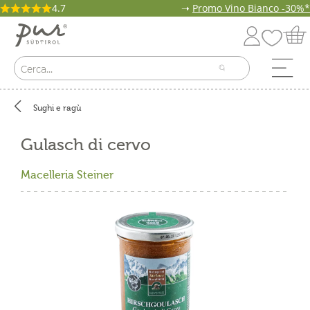
4.7
➝
Promo Vino Bianco -30%*
Sughi e ragù
Gulasch di cervo
Macelleria Steiner