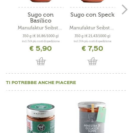
Sugo con
Sugo con Speck
Basilico
all
Manufaktur Seibstock
Manufaktur Seibstock
Eg
350 g
(€ 16,86/1000 g)
350 g
(€ 21,43/1000 g)
210
incl. IVA più costi di spedizione
incl. IVA più costi di spedizione
incl. 
€ 5,90
€ 7,50
TI POTREBBE ANCHE PIACERE