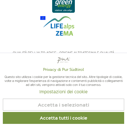
QUALITÀ DELL'ALTO ADIGE - ORIGINE ALTOATESINA E QUALITÁ
CONTROLLATA
Privacy di Pur Südtirol
Attivo
Funzionali
Questo sito utilizza i cookie per la gestione tecnica del sito. Altre tipologie di cookie,
volte a migliorare l'esperienza di navigazione e contenenti pubblicità o collegamenti
ad altri siti, vengono attivati solo con il tuo consenso.
Non
Marketing
Impostazioni dei cookie
© 2026 Pur Südtirol
attivo
Revoca contratto
Accetta i selezionati
Non
Tracciamento
Impressum
|
Cookies
| P.IVA IT02578060218 | Bio-Certificato:
attivo
Accetta tutti i cookie
Controllato IT BIO 013 – Nr controllo BZ-00756-B