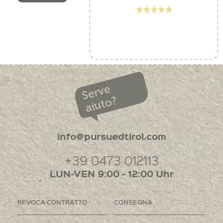
Serve
aiuto?
info@pursuedtirol.com
+39 0473 012113
LUN-VEN 9:00 - 12:00 Uhr
REVOCA CONTRATTO
CONSEGNA