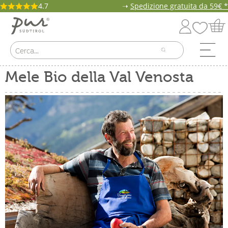
4.7
➝
Spedizione gratuita da 59€ *
Mele Bio della Val Venosta